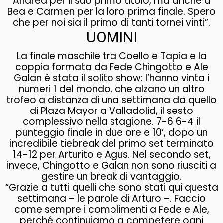
Andrea per il suo primo titolo, ma anche a
Bea e Carmen per la loro prima finale. Spero
che per noi sia il primo di tanti tornei vinti”.
UOMINI
La finale maschile tra Coello e Tapia e la
coppia formata da Fede Chingotto e Ale
Galan è stata il solito show: l’hanno vinta i
numeri 1 del mondo, che alzano un altro
trofeo a distanza di una settimana da quello
di Plaza Mayor a Valladolid, il sesto
complessivo nella stagione. 7-6 6-4 il
punteggio finale in due ore e 10’, dopo un
incredibile tiebreak del primo set terminato
14-12 per Arturito e Agus. Nel secondo set,
invece, Chingotto e Galan non sono riusciti a
gestire un break di vantaggio.
“Grazie a tutti quelli che sono stati qui questa
settimana – le parole di Arturo –. Faccio
come sempre i complimenti a Fede e Ale,
perché continuiamo a competere ogni