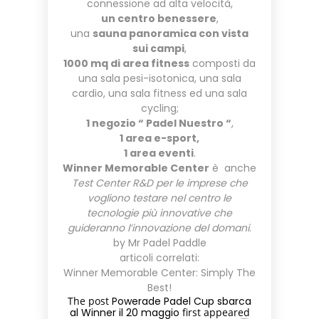
connessione ad alta velocità,
un centro benessere
,
una
sauna panoramica con vista
sui campi
,
1000 mq di area fitness
composti da
una sala pesi-isotonica, una sala
cardio, una sala fitness ed una sala
cycling;
1 negozio “ Padel Nuestro “
,
1 area e-sport,
1 area eventi
.
Winner Memorable Center
è anche
Test Center R&D per le imprese che
vogliono testare nel centro le
tecnologie più innovative che
guideranno l’innovazione del domani
.
by Mr Padel Paddle
articoli correlati:
Winner Memorable Center: Simply The
Best!
The post
Powerade Padel Cup sbarca
al Winner il 20 maggio
first appeared