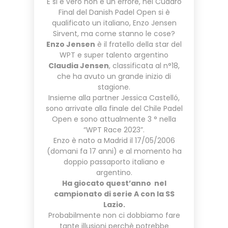
E si è vero non è un errore, nel Cuadro
Final del Danish Padel Open si è
qualificato un italiano, Enzo Jensen
Sirvent, ma come stanno le cose?
Enzo Jensen
è il fratello della star del
WPT e super talento argentino
Claudia Jensen
, classificata al n°18,
che ha avuto un grande inizio di
stagione.
Insieme alla partner Jessica Castelló,
sono arrivate alla finale del Chile Padel
Open e sono attualmente 3 ° nella
“WPT Race 2023”.
Enzo è nato a Madrid il 17/05/2006
(domani fa 17 anni) e al momento ha
doppio passaporto italiano e
argentino.
Ha giocato quest’anno nel
campionato di serie A con la SS
Lazio.
Probabilmente non ci dobbiamo fare
tante illusioni perchè potrebbe