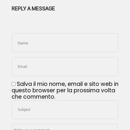
REPLY A MESSAGE
Salva il mio nome, email e sito web in
questo browser per la prossima volta
che commento.