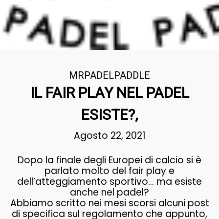
MRPADELPADDLE
IL FAIR PLAY NEL PADEL
ESISTE?,
Agosto 22, 2021
Dopo la finale degli Europei di calcio si è
parlato molto del fair play e
dell’atteggiamento sportivo… ma esiste
anche nel padel?
Abbiamo scritto nei mesi scorsi alcuni post
di specifica sul regolamento che appunto,