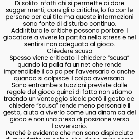
Di solito infatti chi si permette di dare
suggerimenti, consigli o critiche, lo fa con le
persone per cui tifa ma queste informazioni
sono fonte di disturbo continuo.
Addirittura le critiche possono portare il
giocatore a vivere la partita nello stress e nel
sentirsi non adeguato al gioco.
Chiedere scusa
Spesso viene criticato il chiedere “scusa”
quando la palla fa un net che rende
imprendibile il colpo per l’avversario o anche
quando si colpisce il colpo avversario.
Sono entrambe situazioni previste dalle
regole del gioco quindi di fatto non stiamo
traendo un vantaggio sleale però il gesto del
chiedere “scusa” rende meno personale il
gesto, aiuta a viverlo come una dinamica del
gioco e non una presa di posizione verso
l’avversario.
Perché è evidente che non sono dispiaciuto