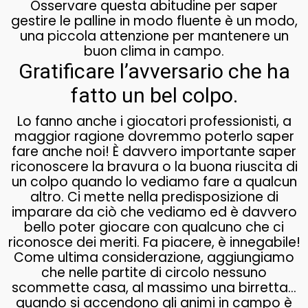
Osservare questa abitudine per saper
gestire le palline in modo fluente è un modo,
una piccola attenzione per mantenere un
buon clima in campo.
Gratificare l’avversario che ha
fatto un bel colpo.
Lo fanno anche i giocatori professionisti, a
maggior ragione dovremmo poterlo saper
fare anche noi! È davvero importante saper
riconoscere la bravura o la buona riuscita di
un colpo quando lo vediamo fare a qualcun
altro. Ci mette nella predisposizione di
imparare da ciò che vediamo ed è davvero
bello poter giocare con qualcuno che ci
riconosce dei meriti. Fa piacere, è innegabile!
Come ultima considerazione, aggiungiamo
che nelle partite di circolo nessuno
scommette casa, al massimo una birretta…
quando si accendono gli animi in campo è