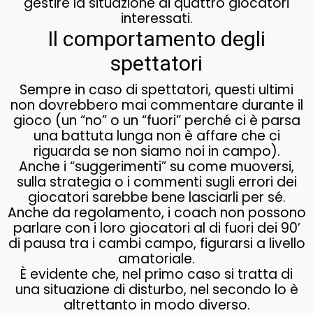
gestire la situazione ai quattro giocatori
interessati.
Il comportamento degli
spettatori
Sempre in caso di spettatori, questi ultimi
non dovrebbero mai commentare durante il
gioco (un “no” o un “fuori” perché ci è parsa
una battuta lunga non è affare che ci
riguarda se non siamo noi in campo).
Anche i “suggerimenti” su come muoversi,
sulla strategia o i commenti sugli errori dei
giocatori sarebbe bene lasciarli per sé.
Anche da regolamento, i coach non possono
parlare con i loro giocatori al di fuori dei 90’
di pausa tra i cambi campo, figurarsi a livello
amatoriale.
È evidente che, nel primo caso si tratta di
una situazione di disturbo, nel secondo lo è
altrettanto in modo diverso.