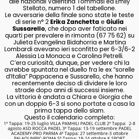
alle nazionali Valentina Tommasi ed Emily
Stellato, numero 1 del tabellone.
Le avversarie della finale sono state le teste
di serie n° 2
Erika Zanchetta
e
Giulia
Sussarello
, che dopo aver faticato nei
quarti per prevalere in rimonta (67 75 62) su
Julieta Evangelina Bidahorria e Martina
Lombardi avevano ieri sconfitto per 6-3/6-2
Alessia La Monaca e Carolina Petrelli.
C’era curiosità, dunque, per vedere chi la
avrebbe spuntata nel duello fra le ex “sorelle
d’Italia” Pappacena e Sussarello, che hanno
recentemente deciso di dividere le loro
strade dopo anni di successi insieme.
La vittoria è andata a Chiara e Giorgia che
con un doppio 6-3 si sono portate a casa la
prima tappa dello slam.
Questo il calendario completo:
1ª Tappa: 19-25 luglio VILLA PAMHILI PADEL CLUB 2ª Tappa: 2-8
agosto ASD ROCCA PADEL 3ª Tappa: 13-19 settembre PADEL
ACADEMY-PRO PARMA 4ª Tappa: 27 settembre-3 ottobre
PALAOLIMPIC-ROMA 5ª Tappa: 18-24 ottobre K SPORT