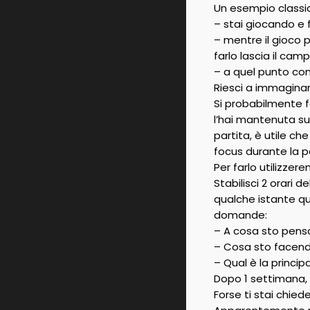
Un esempio classic
– stai giocando e f
– mentre il gioco p
farlo lascia il ca
– a quel punto cont
Riesci a immagina
Si probabilmente f
l’hai mantenuta sul
partita, è utile che
focus durante la pa
Per farlo utilizzere
Stabilisci 2 orari 
qualche istante qu
domande:
– A cosa sto pen
– Cosa sto facen
– Qual è la princi
Dopo 1 settimana, 
Forse ti stai chie