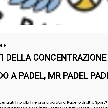
DLE
TI DELLA CONCENTRAZIONE
O A PADEL, MR PADEL PAD
trati fino alla fine di una partita di Padel o di altro Sport?
 che si rivolgono a me (ndr: Cristina Molinari, Mental Coac