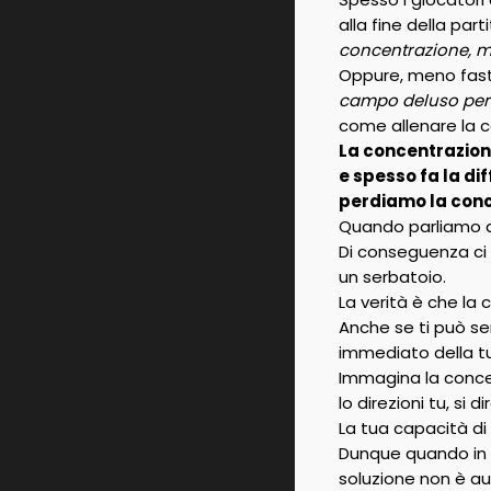
alla fine della par
concentrazione, m
Oppure, meno fast
campo deluso perc
come allenare la c
La concentrazion
e spesso fa la d
perdiamo la con
Quando parliamo di
Di conseguenza ci
un serbatoio.
La verità è che l
Anche se ti può s
immediato della t
Immagina la concen
lo direzioni tu, si d
La tua capacità di 
Dunque quando in c
soluzione non è au