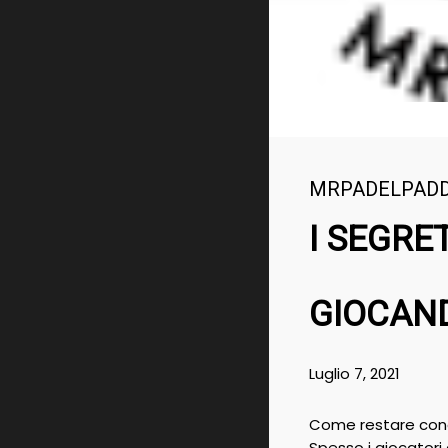
MRPADELPAD
I SEGRE
GIOCAND
Luglio 7, 2021
Come restare concen
Spesso i giocatori