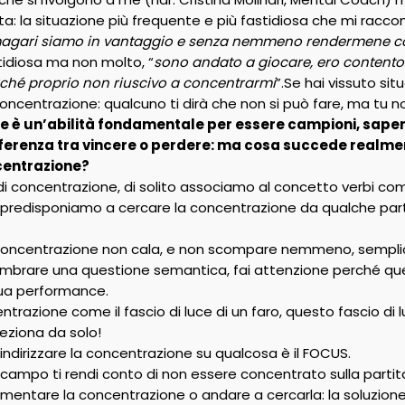
tita: la situazione più frequente e più fastidiosa che mi racco
agari siamo in vantaggio e senza nemmeno rendermene cont
idiosa ma non molto, “
sono andato a giocare, ero contento e
hé proprio non riuscivo a concentrarmi
”.Se hai vissuto sit
oncentrazione: qualcuno ti dirà che non si può fare, ma tu n
e è un’abilità fondamentale per essere campioni, saperl
ifferenza tra vincere o perdere: ma cosa succede realm
centrazione?
 concentrazione, di solito associamo al concetto verbi com
 predisponiamo a cercare la concentrazione da qualche part
a concentrazione non cala, e non scompare nemmeno, sempli
embrare una questione semantica, fai attenzione perché q
ua performance.
trazione come il fascio di luce di un faro, questo fascio di
ireziona da solo!
indirizzare la concentrazione su qualcosa è il FOCUS.
ampo ti rendi conto di non essere concentrato sulla partita
mentare la concentrazione o andare a cercarla: la soluzione è