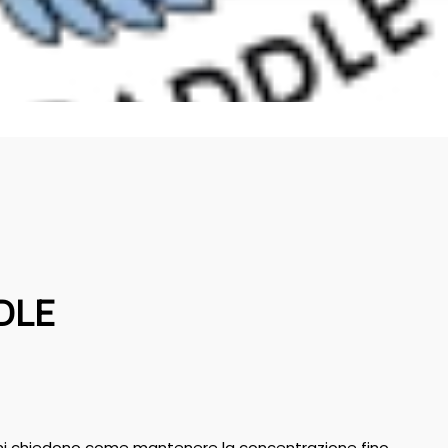
DLE
h) mi chiedono come mantenere la concentrazione fino