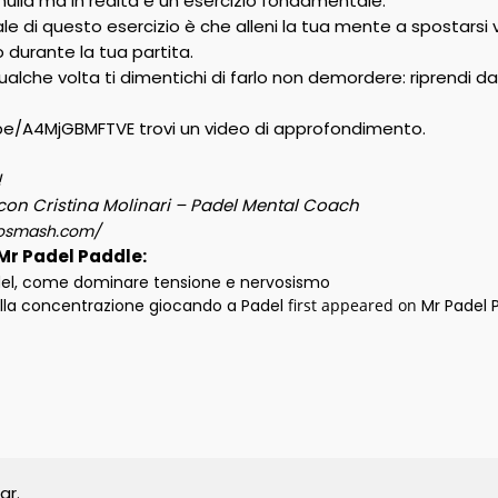
lla ma in realtà è un esercizio fondamentale.
pale di questo esercizio è che alleni la tua mente a spostarsi v
 durante la tua partita.
qualche volta ti dimentichi di farlo non demordere: riprendi da
.be/A4MjGBMFTVE trovi un video di approfondimento.
!
con Cristina Molinari – Padel Mental Coach
dosmash.com/
i Mr Padel Paddle:
adel, come dominare tensione e nervosismo
della concentrazione giocando a Padel
first appeared on
Mr Padel 
ar.