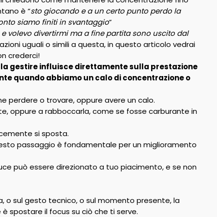
ntano è “
sto giocando e a un certo punto perdo la
o siamo finiti in svantaggio
”
 volevo divertirmi ma a fine partita sono uscito dal
uazioni uguali o simili a questa, in questo articolo vedrai
on crederci!
a gestire influisce direttamente sulla prestazione
ente quando abbiamo un calo di concentrazione o
e perdere o trovare, oppure avere un calo.
e, oppure a rabboccarla, come se fosse carburante in
cemente si sposta.
uesto passaggio è fondamentale per un miglioramento
 luce può essere direzionato a tuo piacimento, e se non
, o sul gesto tecnico, o sul momento presente, la
 spostare il focus su ciò che ti serve.