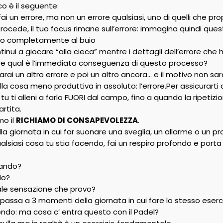
o è il seguente:
ai un errore, ma non un errore qualsiasi, uno di quelli che pr
rocede, il tuo focus rimane sull’errore: immagina quindi quest
mpo completamente al buio
inui a giocare “alla cieca” mentre i dettagli dell’errore che 
re qual è l’immediata conseguenza di questo processo?
arai un altro errore e poi un altro ancora… e il motivo non 
la cosa meno produttiva in assoluto: l’errore.Per assicurarti
 tu ti alleni a farlo FUORI dal campo, fino a quando la ripetizi
rtita.
mo il
RICHIAMO DI CONSAPEVOLEZZA
.
della giornata in cui far suonare una sveglia, un allarme o un 
alsiasi cosa tu stia facendo, fai un respiro profondo e por
sando?
do?
pale sensazione che provo?
passa a 3 momenti della giornata in cui fare lo stesso eserci
dendo: ma cosa c’ entra questo con il Padel?