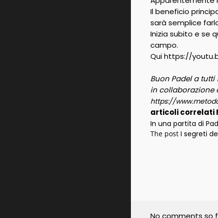
Apparentemente nu
Il beneficio princi
sarà semplice farlo
Inizia subito e se 
campo.
Qui https://youtu
Buon Padel a tutti 
in collaborazione 
https://www.meto
articoli correlat
In una partita di P
The post
I segreti 
No comments so f