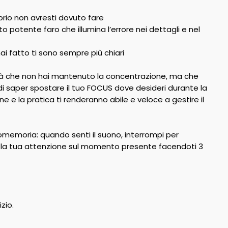
oprio non avresti dovuto fare
o potente faro che illumina l’errore nei dettagli e nel
hai fatto ti sono sempre più chiari
sarà che non hai mantenuto la concentrazione, ma che
 di saper spostare il tuo FOCUS dove desideri durante la
one e la pratica ti renderanno abile e veloce a gestire il
promemoria: quando senti il suono, interrompi per
ta la tua attenzione sul momento presente facendoti 3
zio.