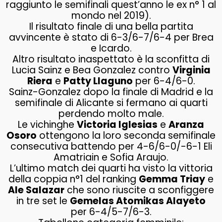
raggiunto le semifinali quest’anno le ex n° 1 al
mondo nel 2019).
Il risultato finale di una bella partita
avvincente è stato di 6-3/6-7/6-4 per Brea
e Icardo.
Altro risultato inaspettato è la sconfitta di
Lucia Sainz e Bea Gonzalez contro
Virginia
Riera
e
Patty Llaguno
per 6-4/6-0.
Sainz-Gonzalez dopo la finale di Madrid e la
semifinale di Alicante si fermano ai quarti
perdendo molto male.
Le vichinghe
Victoria Iglesias
e
Aranza
Osoro
ottengono la loro seconda semifinale
consecutiva battendo per 4-6/6-0/-6-1 Eli
Amatriain e Sofia Araujo.
L’ultimo match dei quarti ha visto la vittoria
della coppia n°1 del ranking
Gemma Triay
e
Ale Salazar
che sono riuscite a sconfiggere
in tre set le
Gemelas Atomikas Alayeto
per 6-4/5-7/6-3.