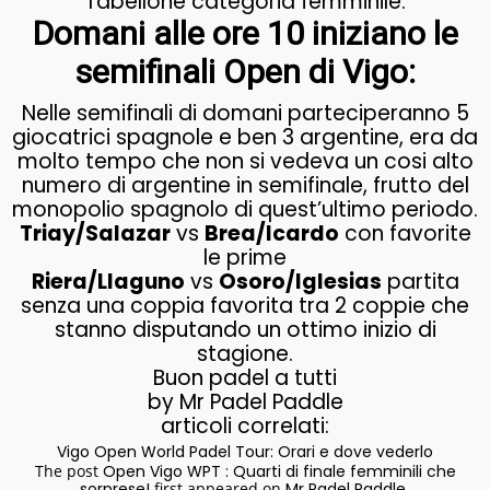
Tabellone categoria femminile:
Domani alle ore 10 iniziano le
semifinali Open di Vigo:
Nelle semifinali di domani parteciperanno 5
giocatrici spagnole e ben 3 argentine, era da
molto tempo che non si vedeva un cosi alto
numero di argentine in semifinale, frutto del
monopolio spagnolo di quest’ultimo periodo.
Triay/Salazar
vs
Brea/Icardo
con favorite
le prime
Riera/Llaguno
vs
Osoro/Iglesias
partita
senza una coppia favorita tra 2 coppie che
stanno disputando un ottimo inizio di
stagione.
Buon padel a tutti
by Mr Padel Paddle
articoli correlati:
Vigo Open World Padel Tour: Orari e dove vederlo
The post
Open Vigo WPT : Quarti di finale femminili che
sorprese!
first appeared on
Mr Padel Paddle
.