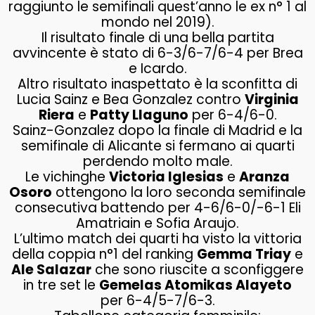
raggiunto le semifinali quest’anno le ex n° 1 al
mondo nel 2019).
Il risultato finale di una bella partita
avvincente è stato di 6-3/6-7/6-4 per Brea
e Icardo.
Altro risultato inaspettato è la sconfitta di
Lucia Sainz e Bea Gonzalez contro
Virginia
Riera
e
Patty Llaguno
per 6-4/6-0.
Sainz-Gonzalez dopo la finale di Madrid e la
semifinale di Alicante si fermano ai quarti
perdendo molto male.
Le vichinghe
Victoria Iglesias
e
Aranza
Osoro
ottengono la loro seconda semifinale
consecutiva battendo per 4-6/6-0/-6-1 Eli
Amatriain e Sofia Araujo.
L’ultimo match dei quarti ha visto la vittoria
della coppia n°1 del ranking
Gemma Triay
e
Ale Salazar
che sono riuscite a sconfiggere
in tre set le
Gemelas Atomikas Alayeto
per 6-4/5-7/6-3.