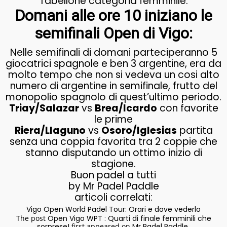
Tabellone categoria femminile:
Domani alle ore 10 iniziano le
semifinali Open di Vigo:
Nelle semifinali di domani parteciperanno 5
giocatrici spagnole e ben 3 argentine, era da
molto tempo che non si vedeva un cosi alto
numero di argentine in semifinale, frutto del
monopolio spagnolo di quest’ultimo periodo.
Triay/Salazar
vs
Brea/Icardo
con favorite
le prime
Riera/Llaguno
vs
Osoro/Iglesias
partita
senza una coppia favorita tra 2 coppie che
stanno disputando un ottimo inizio di
stagione.
Buon padel a tutti
by Mr Padel Paddle
articoli correlati:
Vigo Open World Padel Tour: Orari e dove vederlo
The post
Open Vigo WPT : Quarti di finale femminili che
sorprese!
first appeared on
Mr Padel Paddle
.