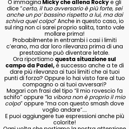
O immagina
Micky che allena Rocky
e gli
dice “
certo, il tuo avversario è più forte, sei
anche un po’ bassino rispetto a lui, ma dai
schiva quel colpo
” Anche in questo caso, io
sul ring non ci sarei proprio salita, tanto vale
mollare prima!
Probabilmente in entrambi i casi i limiti
c’erano, ma dar loro rilevanza prima di una
prestazione può diventare letale.
Ora riportiamo
questa situazione sul
campo da Padel,
è successo anche a te di
dare più rilevanza ai tuoi limiti che ai tuoi
punti di forza? Oppure lo hai visto fare al tuo
compagno o ai tuoi avversari?
Magari con frasi del tipo “il mio rovescio fa
schifo” oppure “la
vibora non è proprio il mio
colpo
” oppure “ma con questo smash dove
voglio andare”….
E puoi aggiungere tue espressioni anche più
colorite!
Ogni volta che portiamo la nostra attenzione