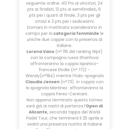
seguente ordine: 40 Pts ai vincitori, 24
pts ai finalisti, 12 pts ai semifinalisti, 6
pts per i quarti di finale, 3 pts per gli
ottavi e 2 pts per i sedicesimi.
Domani in mattinata scenderanno in
campo per la
categoria femminile
le
uniche due coppie con la presenza di
italiane.
Lorena Vano
(n° 116 del ranking Wpt)
con la compagna russa Sharifova
affronteranno la coppia ispanico-
francese Elodie (n° 172) -
Wendy(n°184) mentre l’italo-spagnola
Claudia Jensen
(n°73) in coppia con
la spagnola Martinez affronteranno la
coppia Perez-Ceretani.
Non appena terminato questo torneo
sarà già ai nastri di partenza l’
Open di
Alicante,
seconda tappa del World
Padel Tour, che terminerà il 25 aprile e
vedrà una presenza nutrita di italiane