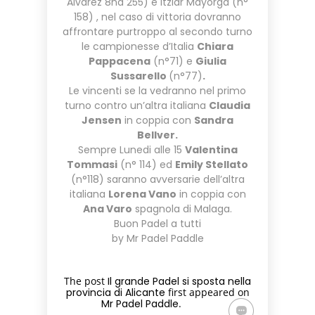
Alvarez 8nà 255) e Itziar Mayorga (n°
158) , nel caso di vittoria dovranno
affrontare purtroppo al secondo turno
le campionesse d’Italia
Chiara
Pappacena
(n°71) e
Giulia
Sussarello
(n°77)
.
Le vincenti se la vedranno nel primo
turno contro un’altra italiana
Claudia
Jensen
in coppia con
Sandra
Bellver.
Sempre Lunedi alle 15
Valentina
Tommasi
(n° 114) ed
Emily Stellato
(n°118) saranno avversarie dell’altra
italiana
Lorena Vano
in coppia con
Ana Varo
spagnola di Malaga.
Buon Padel a tutti
by Mr Padel Paddle
The post
Il grande Padel si sposta nella
provincia di Alicante
first appeared on
Mr Padel Paddle
.