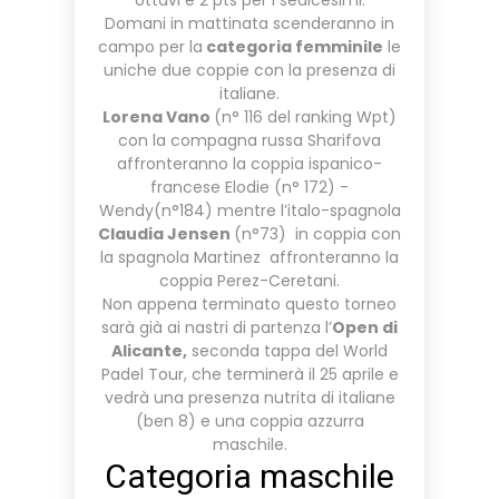
ottavi e 2 pts per i sedicesimi.
Domani in mattinata scenderanno in
campo per la
categoria femminile
le
uniche due coppie con la presenza di
italiane.
Lorena Vano
(n° 116 del ranking Wpt)
con la compagna russa Sharifova
affronteranno la coppia ispanico-
francese Elodie (n° 172) -
Wendy(n°184) mentre l’italo-spagnola
Claudia Jensen
(n°73) in coppia con
la spagnola Martinez affronteranno la
coppia Perez-Ceretani.
Non appena terminato questo torneo
sarà già ai nastri di partenza l’
Open di
Alicante,
seconda tappa del World
Padel Tour, che terminerà il 25 aprile e
vedrà una presenza nutrita di italiane
(ben 8) e una coppia azzurra
maschile.
Categoria maschile