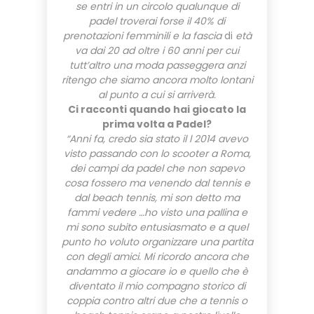
se entri in un circolo qualunque di
padel troverai forse il 40% di
prenotazioni femminili e la fascia
di
età
va dai 20 ad oltre i 60 anni per cui
tutt’altro una moda passeggera anzi
ritengo che siamo ancora molto lontani
al punto a cui si arriverà.
Ci racconti quando hai giocato la
prima volta a Padel?
“Anni fa, credo sia stato il l 2014 avevo
visto passando con lo scooter a Roma,
dei campi da padel che non sapevo
cosa fossero ma venendo dal tennis e
dal beach tennis, mi son detto ma
fammi vedere …ho visto una pallina e
mi sono subito entusiasmato e a quel
punto ho voluto organizzare una partita
con degli amici. Mi ricordo ancora che
andammo a giocare io e quello che è
diventato il mio compagno storico di
coppia contro altri due che a tennis o