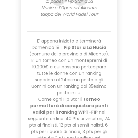
di padel, il Fip Star a La
Nucia e l’Open ad Alicante
tappa del World Padel Tour
E’ appena iniziato e terminerà
Domenica 18 il
Fip Star a La Nucia
(comune della provincia di Alicante).
E’ un torneo con un montepremi di
10.200€ a cui possono partecipare
tutte le donne con un ranking
superiore al 24esimo posto e gli
uomini con un ranking dal 35esimo
posto in su.
Come ogni Fip Star il
torneo
permetterà di conquistare punti
validi per il ranking WPT-FIP
nel
seguente ordine: 40 Pts ai vincitori, 24
pts ai finalisti, 12 pts ai semifinalisti, 6
pts per i quarti di finale, 3 pts per gli