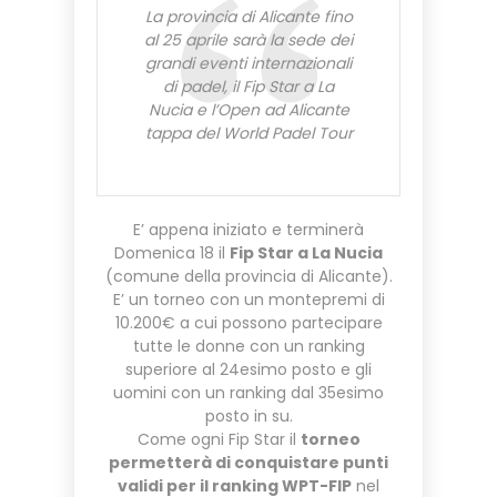
La provincia di Alicante fino
al 25 aprile sarà la sede dei
grandi eventi internazionali
di padel, il Fip Star a La
Nucia e l’Open ad Alicante
tappa del World Padel Tour
E’ appena iniziato e terminerà
Domenica 18 il
Fip Star a La Nucia
(comune della provincia di Alicante).
E’ un torneo con un montepremi di
10.200€ a cui possono partecipare
tutte le donne con un ranking
superiore al 24esimo posto e gli
uomini con un ranking dal 35esimo
posto in su.
Come ogni Fip Star il
torneo
permetterà di conquistare punti
validi per il ranking WPT-FIP
nel