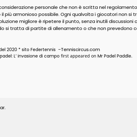
onsiderazione personale che non è scritta nel regolament
il più armonioso possibile. Ogni qualvolta i giocatori non si 
soluzione migliore è ripetere il punto, senza inutili discussion
 si tratta di partite di allenamento o che non prevedono co
Tenniscircus.com
del 2020 * sito Federtennis –
padel: L’ invasione di campo
first appeared on
Mr Padel Paddle
.
ar.