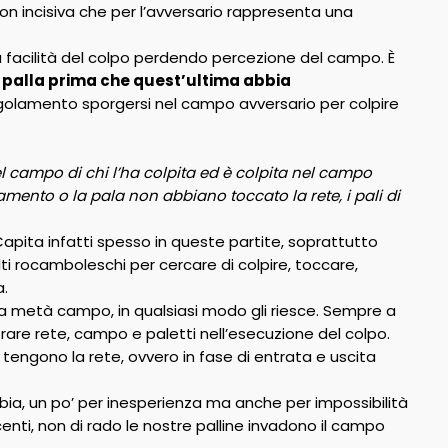
non incisiva che per l’avversario rappresenta una
alla facilità del colpo perdendo percezione del campo. È
 la palla prima che quest’ultima abbia
egolamento sporgersi nel campo avversario per colpire
el campo di chi l’ha colpita ed è colpita nel campo
mento o la pala non abbiano toccato la rete, i pali di
pita infatti spesso in queste partite, soprattutto
lti rocamboleschi per cercare di colpire, toccare,
a.
opria metà campo, in qualsiasi modo gli riesce. Sempre a
rare rete, campo e paletti nell’esecuzione del colpo.
 tengono la rete, ovvero in fase di entrata e uscita
bia, un po’ per inesperienza ma anche per impossibilità
centi, non di rado le nostre palline invadono il campo