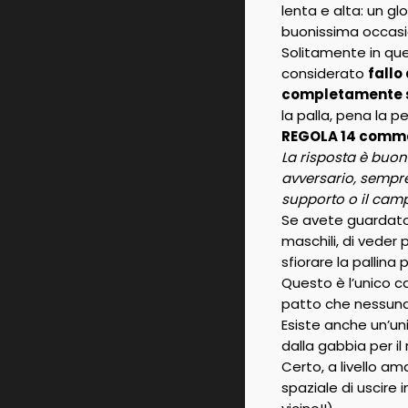
lenta e alta: un g
buonissima occasio
Solitamente in ques
considerato
fallo
completamente su
la palla, pena la p
REGOLA 14 comma
La risposta è buon
avversario, sempre
supporto o il camp
Se avete guardato 
maschili, di veder 
sfiorare la pallina
Questo è l’unico ca
patto che nessuna 
Esiste anche un’uni
dalla gabbia per il
Certo, a livello a
spaziale di uscire 