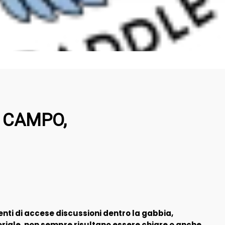
I CAMPO,
nti di accese discussioni dentro la gabbia,
oriale, non sempre risultano essere chiare o anche