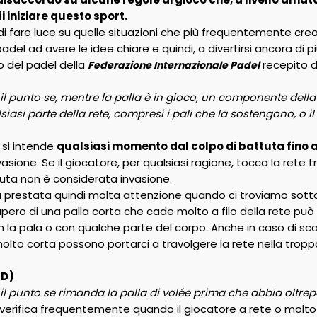
i iniziare questo sport.
i fare luce su quelle situazioni che più frequentemente cre
del ad avere le idee chiare e quindi, a divertirsi ancora di p
o del padel della
recepito d
Federazione Internazionale Padel
l punto se, mentre la palla è in gioco, un componente dell
siasi parte della rete, compresi i pali che la sostengono, o 
si intende
qualsiasi momento dal colpo di battuta fino a
nvasione. Se il giocatore, per qualsiasi ragione, tocca la rete t
uta non è considerata invasione.
va prestata quindi molta attenzione quando ci troviamo sott
ero di una palla corta che cade molto a filo della rete può po
n la pala o con qualche parte del corpo. Anche in caso di 
molto corta possono portarci a travolgere la rete nella tropp
 D)
l punto se rimanda la palla di volée prima che abbia oltrep
 verifica frequentemente quando il giocatore a rete o molto 