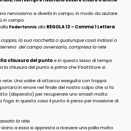
ano nervosismo e diverbi in campo, in modo da aiutare
iù in campo.
alla
alla
REGOLA 13 – Comma 1 Lettera
Federtennis
a coppia, la sua racchetta o qualunque cosa indossi o
il terreno del campo avversario, compresa la rete
lla chiusura del punto
e in questo lasso di tempo
ra la chiusura del punto e prima che il battitore si
o rete. Una volée di attacco eseguita con troppa
rtarci in errore nel finale del nostro colpo che ci fa
scatto (disperato) per recuperare uno smash molto
a foga. In questo caso il punto è perso per invasione di
assato la rete
.
vicino a essa si appresta a ricevere una palla molto