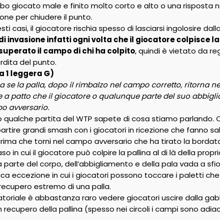
lobo giocato male e finito molto corto e alto o una risposta 
ne per chiudere il punto.
ti casi, il giocatore rischia spesso di lasciarsi ingolosire d
 di invasione infatti ogni volta che il giocatore colpisce
perato il campo di chi ha colpito
, quindi è vietato da r
erdita del punto.
 1 leggera G)
a se la palla, dopo il rimbalzo nel campo corretto, ritorna n
 a patto che il giocatore o qualunque parte del suo abbiglia
o avversario.
qualche partita del WTP sapete di cosa stiamo parlando. Ca
partire grandi smash con i giocatori in ricezione che fanno sa
 prima che torni nel campo avversario che ha tirato la bordat
so in cui il giocatore può colpire la pallina al di là della pr
parte del corpo, dell’abbigliamento e della pala vada a sfio
ca eccezione in cui i giocatori possono toccare i paletti che
 recupero estremo di una palla.
matoriale è abbastanza raro vedere giocatori uscire dalla gab
in recupero della pallina (spesso nei circoli i campi sono adia