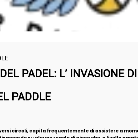
DLE
DEL PADEL: L’ INVASIONE D
EL PADDLE
rsi circoli, capita frequentemente di assistere a mome
isaccordo su alcune regole di gioco che, a livello amat