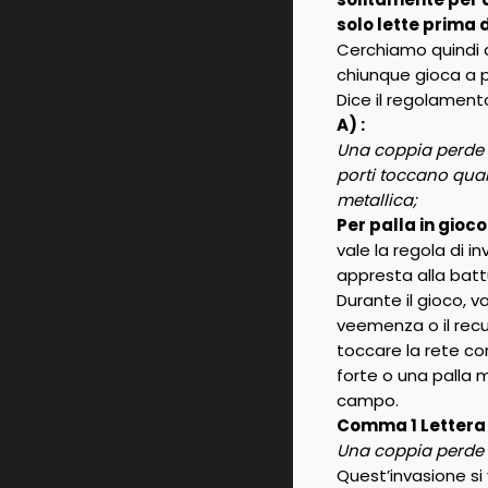
solo lette prima d
Cerchiamo quindi d
chiunque gioca a pa
Dice il regolament
A) :
Una coppia perde i
porti toccano qual
metallica;
Per palla in gioco
vale la regola di i
appresta alla batt
Durante il gioco, 
veemenza o il recup
toccare la rete co
forte o una palla 
campo.
Comma 1 Lettera
Una coppia perde i
Quest’invasione si