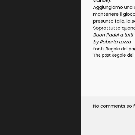
vicino!!).
Aggiungiamo una c
mantenere il gioco 
presunto fallo, la 
Soprattutto quando
Buon Padel a tutti
by Roberta Lozza
fonti.
Regole del pa
The post
Regole del 
No comments so f