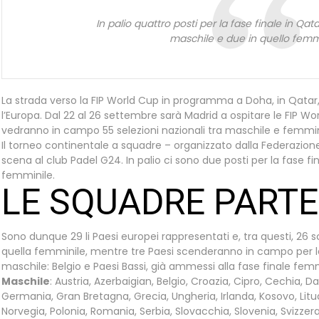
In palio quattro posti per la fase finale in Qat
maschile e due in quello femm
La strada verso la FIP World Cup in programma a Doha, in Qatar
l’Europa. Dal 22 al 26 settembre sarà Madrid a ospitare le FIP Wo
vedranno in campo 55 selezioni nazionali tra maschile e femmini
Il torneo continentale a squadre – organizzato dalla Federazione
scena al club Padel G24. In palio ci sono due posti per la fase f
femminile.
LE SQUADRE PARTE
Sono dunque 29 li Paesi europei rappresentati e, tra questi, 26 
quella femminile, mentre tre Paesi scenderanno in campo per le 
maschile: Belgio e Paesi Bassi, già ammessi alla fase finale femmi
Maschile
: Austria, Azerbaigian, Belgio, Croazia, Cipro, Cechia, D
Germania, Gran Bretagna, Grecia, Ungheria, Irlanda, Kosovo, Litu
Norvegia, Polonia, Romania, Serbia, Slovacchia, Slovenia, Svizzera