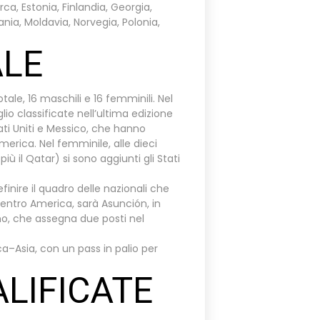
rca, Estonia, Finlandia, Georgia,
nia, Moldavia, Norvegia, Polonia,
ALE
ale, 16 maschili e 16 femminili. Nel
lio classificate nell’ultima edizione
ti Uniti e Messico, che hanno
merica. Nel femminile, alle dieci
più il Qatar) si sono aggiunti gli Stati
inire il quadro delle nazionali che
Centro America, sarà Asunción, in
ano, che assegna due posti nel
a–Asia, con un pass in palio per
ALIFICATE