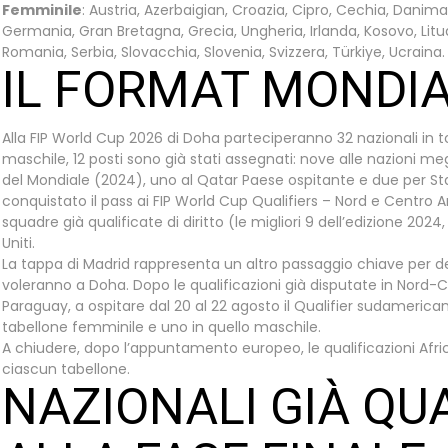
Femminile
: Austria, Azerbaigian, Croazia, Cipro, Cechia, Danima
Germania, Gran Bretagna, Grecia, Ungheria, Irlanda, Kosovo, Litua
Romania, Serbia, Slovacchia, Slovenia, Svizzera, Türkiye, Ucraina.
IL FORMAT MONDI
Alla FIP World Cup 2026 di Doha parteciperanno 32 nazionali in tot
maschile, 12 posti sono già stati assegnati: nove alle nazioni meg
del Mondiale (2024), uno al Qatar Paese ospitante e due per Sta
conquistato il pass ai FIP World Cup Qualifiers – Nord e Centro A
squadre già qualificate di diritto (le migliori 9 dell’edizione 2024, 
Uniti.
La tappa di Madrid rappresenta un altro passaggio chiave per def
voleranno a Doha. Dopo le qualificazioni già disputate in Nord-
Paraguay, a ospitare dal 20 al 22 agosto il Qualifier sudameric
tabellone femminile e uno in quello maschile.
A chiudere, dopo l’appuntamento europeo, le qualificazioni Afric
ciascun tabellone.
NAZIONALI GIÀ QU