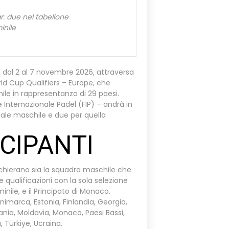
ar: due nel tabellone
inile
, dal 2 al 7 novembre 2026, attraversa
rld Cup Qualifiers – Europe, che
le in rappresentanza di 29 paesi.
 Internazionale Padel (FIP) – andrà in
inale maschile e due per quella
CIPANTI
schierano sia la squadra maschile che
qualificazioni con la sola selezione
nile, e il Principato di Monaco.
animarca, Estonia, Finlandia, Georgia,
ania, Moldavia, Monaco, Paesi Bassi,
, Türkiye, Ucraina.