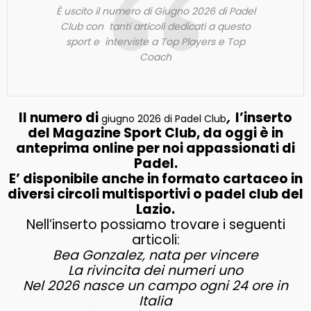
È uscito il numero di Giugno 2026 di Padel
Club con tanti articoli dedicati a questo
sport e interviste a Top Players e Top
Coach
Il numero di
,
l’inserto
giugno 2026 di Padel Club
del Magazine Sport Club, da oggi è in
anteprima online per noi appassionati di
Padel.
E’ disponibile anche in formato cartaceo in
diversi circoli multisportivi o padel club del
Lazio.
Nell’inserto possiamo trovare i seguenti
articoli:
Bea Gonzalez, nata per vincere
La rivincita dei numeri uno
Nel 2026 nasce un campo ogni 24 ore in
Italia