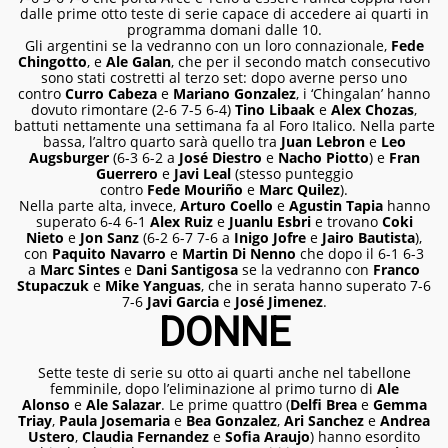
dalle prime otto teste di serie capace di accedere ai quarti in
programma
domani
dalle 10.
Gli argentini se la vedranno con un loro connazionale,
Fede
Chingotto
, e
Ale Galan
, che per il secondo match consecutivo
sono stati costretti al terzo set: dopo averne perso uno
contro
Curro Cabeza
e
Mariano Gonzalez
, i ‘Chingalan’ hanno
dovuto rimontare (2-6 7-5 6-4)
Tino Libaak
e
Alex Chozas
,
battuti nettamente una settimana fa al Foro Italico. Nella parte
bassa, l’altro quarto sarà quello tra
Juan Lebron
e
Leo
Augsburger
(6-3 6-2 a
José Diestro
e
Nacho Piotto
) e
Fran
Guerrero
e
Javi Leal
(stesso punteggio
contro
Fede Mouriño
e
Marc Quilez
).
Nella parte alta, invece,
Arturo Coello
e
Agustin Tapia
hanno
superato 6-4 6-1
Alex Ruiz
e
Juanlu Esbri
e trovano
Coki
Nieto
e
Jon Sanz
(6-2 6-7 7-6 a
Inigo Jofre
e
Jairo Bautista
),
con
Paquito Navarro
e
Martin Di Nenno
che dopo il 6-1 6-3
a
Marc Sintes
e
Dani Santigosa
se la vedranno con
Franco
Stupaczuk
e
Mike Yanguas
, che in serata hanno superato 7-6
7-6
Javi Garcia
e
José Jimenez
.
DONNE
Sette teste di serie su otto ai quarti anche nel tabellone
femminile, dopo l’eliminazione al primo turno di
Ale
Alonso
e
Ale Salazar
. Le prime quattro (
Delfi Brea
e
Gemma
Triay
,
Paula Josemaria
e
Bea Gonzalez
,
Ari Sanchez
e
Andrea
Ustero
,
Claudia Fernandez
e
Sofia Araujo
) hanno esordito