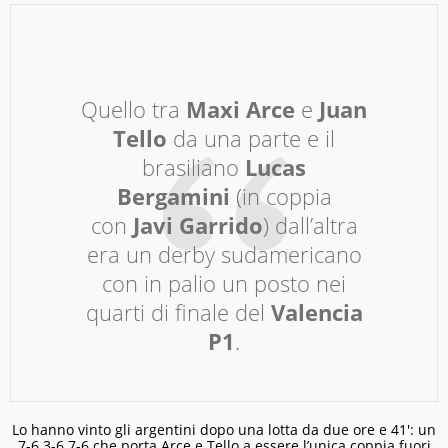
Quello tra
Maxi Arce
e
Juan
Tello
da una parte e il
brasiliano
Lucas
Bergamini
(in coppia
con
Javi Garrido
) dall’altra
era un derby sudamericano
con in palio un posto nei
quarti di finale del
Valencia
P1
.
Lo hanno vinto gli argentini dopo una lotta da due ore e 41′: un
7-6 3-6 7-6 che porta Arce e Tello a essere l’unica coppia fuori