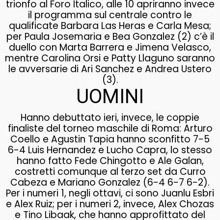
trionfo al Foro Italico, alle 10 apriranno invece
il programma sul centrale contro le
qualificate Barbara Las Heras e Carla Mesa;
per Paula Josemaria e Bea Gonzalez (2) c’è il
duello con Marta Barrera e Jimena Velasco,
mentre Carolina Orsi e Patty Llaguno saranno
le avversarie di Ari Sanchez e Andrea Ustero
(3).
UOMINI
Hanno debuttato ieri, invece, le coppie
finaliste del torneo maschile di Roma: Arturo
Coello e Agustin Tapia hanno sconfitto 7-5
6-4 Luis Hernandez e Lucho Capra, lo stesso
hanno fatto Fede Chingotto e Ale Galan,
costretti comunque al terzo set da Curro
Cabeza e Mariano Gonzalez (6-4 6-7 6-2).
Per i numeri 1, negli ottavi, ci sono Juanlu Esbri
e Alex Ruiz; per i numeri 2, invece, Alex Chozas
e Tino Libaak, che hanno approfittato del