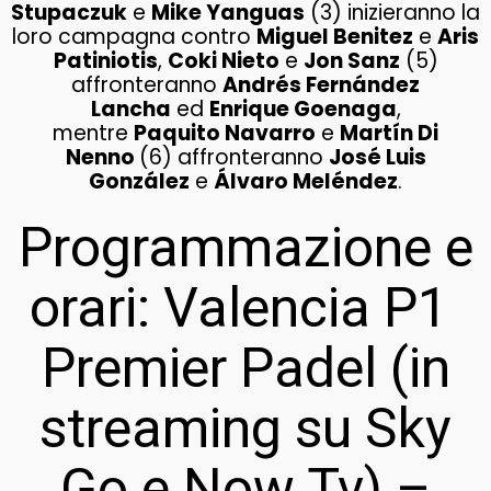
Stupaczuk
e
Mike Yanguas
(3) inizieranno la
loro campagna contro
Miguel Benitez
e
Aris
Patiniotis
,
Coki Nieto
e
Jon Sanz
(5)
affronteranno
Andrés Fernández
Lancha
ed
Enrique Goenaga
,
mentre
Paquito Navarro
e
Martín Di
Nenno
(6) affronteranno
José Luis
González
e
Álvaro Meléndez
.
Programmazione e
orari: Valencia P1
Premier Padel (in
streaming su Sky
Go e Now Tv) –