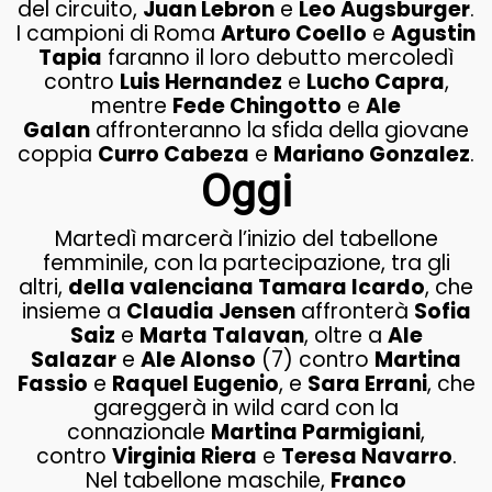
del circuito,
Juan Lebron
e
Leo Augsburger
.
I campioni di Roma
Arturo Coello
e
Agustin
Tapia
faranno il loro debutto mercoledì
contro
Luis Hernandez
e
Lucho Capra
,
mentre
Fede Chingotto
e
Ale
Galan
affronteranno la sfida della giovane
coppia
Curro Cabeza
e
Mariano Gonzalez
.
Oggi
Martedì marcerà l’inizio del tabellone
femminile, con la partecipazione, tra gli
altri,
della valenciana Tamara Icardo
, che
insieme a
Claudia Jensen
affronterà
Sofia
Saiz
e
Marta Talavan
, oltre a
Ale
Salazar
e
Ale Alonso
(7) contro
Martina
Fassio
e
Raquel Eugenio
, e
Sara Errani
, che
gareggerà in wild card con la
connazionale
Martina Parmigiani
,
contro
Virginia Riera
e
Teresa Navarro
.
Nel tabellone maschile,
Franco