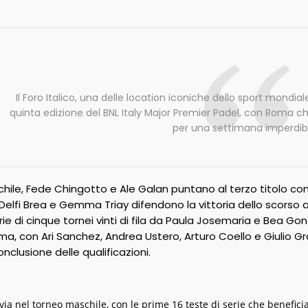
Il Foro Italico, una delle location iconiche dello sport mondiale
quinta edizione del BNL Italy Major Premier Padel, con Roma che
per una settimana imperdibi
hile, Fede Chingotto e Ale Galan puntano al terzo titolo con
 Delfi Brea e Gemma Triay difendono la vittoria dello scor
ie di cinque tornei vinti di fila da Paula Josemaria e Bea Gon
oma, con Ari Sanchez, Andrea Ustero, Arturo Coello e Giulio G
clusione delle qualificazioni.
 via nel torneo maschile, con le prime 16 teste di serie che benefic