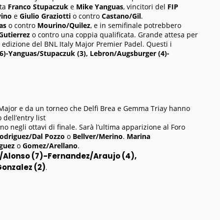
lta
Franco Stupaczuk
e
Mike Yanguas
, vincitori del
FIP
vino
e
Giulio Graziotti
o contro
Castano/Gil
.
as
o contro
Mourino/Quilez
, e in semifinale potrebbero
Gutierrez
o contro una coppia qualificata. Grande attesa per
ma edizione del BNL Italy Major Premier Padel. Questi i
(6)-Yanguas/Stupaczuk (3), Lebron/Augsburger (4)-
Major e da un torneo che Delfi Brea e Gemma Triay hanno
ell’entry list
o negli ottavi di finale. Sarà l’ultima apparizione al Foro
odriguez/Dal Pozzo
o
Bellver/Merino
.
Marina
guez
o
Gomez/Arellano
.
r/Alonso (7)-Fernandez/Araujo (4),
onzalez (2)
.