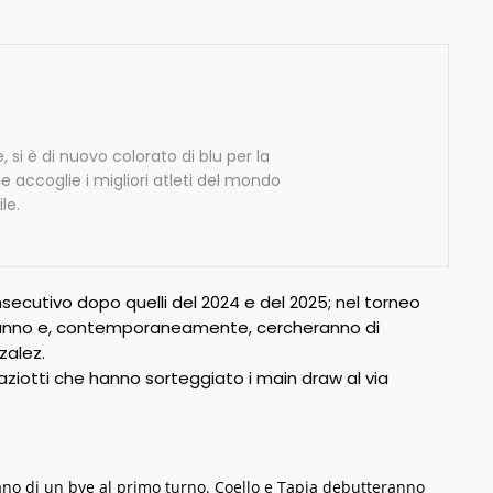
, si è di nuovo colorato di blu per la
 accoglie i migliori atleti del mondo
le.
secutivo dopo quelli del 2024 e del 2025; nel torneo
so anno e, contemporaneamente, cercheranno di
zalez.
raziotti che hanno sorteggiato i main draw al via
iano di un bye al primo turno. Coello e Tapia debutteranno