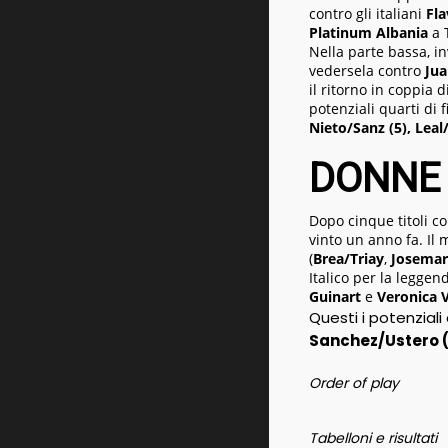
contro gli italiani
Fla
Platinum Albania
a T
Nella parte bassa, i
vedersela contro
Ju
il ritorno in coppia d
potenziali quarti di f
Nieto/Sanz (5), Leal
DONNE
Dopo cinque titoli co
vinto un anno fa. Il
(
Brea/Triay
,
Josemar
Italico per la legge
Guinart
e
Veronica 
Questi i potenziali 
Sanchez/Ustero (
Order of play
Tabelloni e risultati