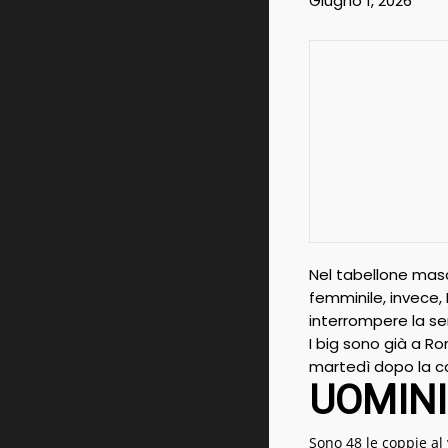
Giugno 1, 2026
Nel tabellone masc
femminile, invece,
interrompere la ser
I big sono già a R
martedì dopo la con
UOMINI
Sono 48 le coppie al