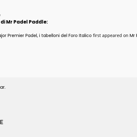
e
i di Mr Padel Paddle:
jor Premier Padel, i tabelloni del Foro Italico
first appeared on
Mr 
ar.
E