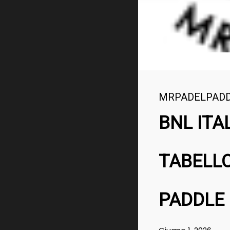
MRPADELPAD
BNL ITA
TABELLO
PADDLE