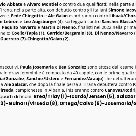
vio Abbate
e
Alvaro Montiel
o contro due qualificati; nella parte a
irana, nella parte alta, con debutto contro gli italiani
Simone Iaco
nvece,
Fede Chingotto
e
Ale Galan
esordiranno contro
Libaak/Choz
an Lebron
e
Leo Augsburger
(4), sorteggiati contro
Sanchez Blasco/
i
Paquito Navarro
e
Martin Di Nenno
, finalisti nel 2022 nella pri
inale:
Coello/Tapia (1), Garrido/Bergamini (8), Di Nenno/Navarro 
/Guerrero (7)-Chingotto/Galan (2).
nsecutivi,
Paula Josemaria
e
Bea Gonzalez
sono attese dall’esame 
 main draw femminile è composto da 40 coppie, con le prime quattro d
ia/Gonzalez
,
Sanchez/Ustero
e
Fernandez/Araujo
) che debutterann
nda
Ale Salazar
, che dopo la finale persa a Tirana debutterà contro
R
Virseda
, campionesse in Albania, inizieranno contro
Canovas/Rodri
quarti di finale:
Brea/Triay (1)-Icardo/Jensen (5), Salaza
3)-Guinart/Virseda (8), Ortega/Calvo (6)-Josemaria/G