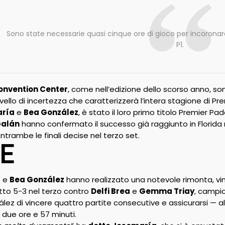
Sono state necessarie quasi cinque ore di gioco per incoronar
P1.
onvention Center
, come nell’edizione dello scorso anno, sono
vello di incertezza che caratterizzerà l’intera stagione di Pr
aría
e
Bea González
, è stato il loro primo titolo Premier 
Galán
hanno confermato il successo già raggiunto in Florida n
 entrambe le finali decise nel terzo set.
E
a
e
Bea González
hanno realizzato una notevole rimonta, vin
tto 5-3 nel terzo contro
Delfi Brea
e
Gemma Triay
, campio
ez di vincere quattro partite consecutive e assicurarsi — al 
 due ore e 57 minuti.