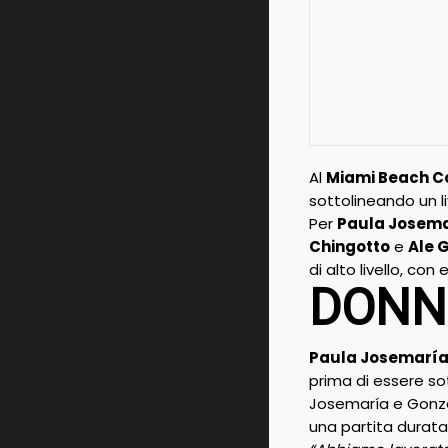
Al
Miami Beach C
sottolineando un li
Per
Paula Josem
Chingotto
e
Ale 
di alto livello, con
DONN
Paula Josemarí
prima di essere so
Josemaría e Gonzál
una partita durata