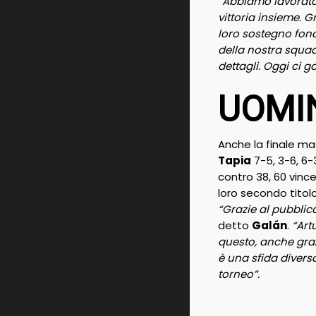
“Abbiamo lavorat
vittoria insieme. G
loro sostegno fon
della nostra squad
dettagli. Oggi ci g
UOMI
Anche la finale ma
Tapia
7-5, 3-6, 6-
contro 38, 60 vinc
loro secondo titol
“Grazie al pubblic
detto
Galán
.
“Art
questo, anche grazi
è una sfida divers
torneo”.