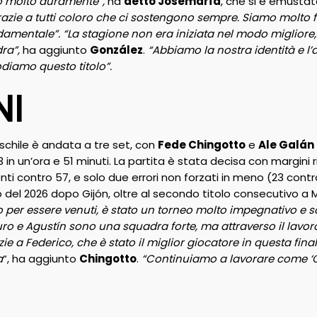
o molto duramente”,
ha
detto Josemaría
, che si è emustat
razie a tutti coloro che ci sostengono sempre. Siamo molto fel
damentale”.
“La stagione non era iniziata nel modo miglior
ra”,
ha aggiunto
González
.
“Abbiamo la nostra identità e l
odiamo questo titolo”.
NI
schile è andata a tre set, con
Fede Chingotto
e
Ale Galán
3 in un’ora e 51 minuti. La partita è stata decisa con margini
enti contro 57, e solo due errori non forzati in meno (23 con
o del 2026 dopo Gijón, oltre al secondo titolo consecutivo a 
o per essere venuti, è stato un torneo molto impegnativo e so
uro e Agustín sono una squadra forte, ma attraverso il lavo
e a Federico, che è stato il miglior giocatore in questa final
a
“, ha aggiunto
Chingotto
.
“Continuiamo a lavorare come ‘C