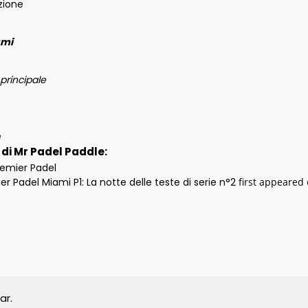
zione
ami
 principale
e
i di Mr Padel Paddle:
remier Padel
ier Padel Miami P1: La notte delle teste di serie n°2
first appeared
ar.