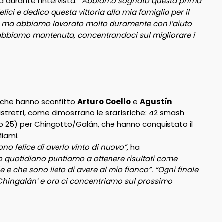
a durante l’intervista.
“Abbiamo sognato questa prima
ici e dedico questa vittoria alla mia famiglia per il
e, ma abbiamo lavorato molto duramente con l’aiuto
’abbiamo mantenuta, concentrandoci sul migliorare i
che hanno sconfitto
Arturo Coello
e
Agustín
 ristretti, come dimostrano le statistiche: 42 smash
tro 25) per Chingotto/Galán, che hanno conquistato il
Miami.
no felice di averlo vinto di nuovo”,
ha
ro quotidiano puntiamo a ottenere risultati come
e e che sono lieto di avere al mio fianco”.
“Ogni finale
hingalán’ e ora ci concentriamo sul prossimo