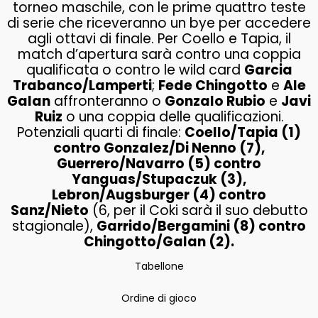
torneo maschile, con le prime quattro teste
di serie che riceveranno un bye per accedere
agli ottavi di finale. Per Coello e Tapia, il
match d’apertura sarà contro una coppia
qualificata o contro le wild card
Garcia
Trabanco/Lamperti
;
Fede Chingotto
e
Ale
Galan
affronteranno o
Gonzalo Rubio
e
Javi
Ruiz
o una coppia delle qualificazioni.
Potenziali quarti di finale:
Coello/Tapia (1)
contro Gonzalez/Di Nenno (7),
Guerrero/Navarro (5) contro
Yanguas/Stupaczuk (3),
Lebron/Augsburger (4) contro
Sanz/Nieto
(6, per il Coki sarà il suo debutto
stagionale),
Garrido/Bergamini (8) contro
Chingotto/Galan (2).
Tabellone
Ordine di gioco