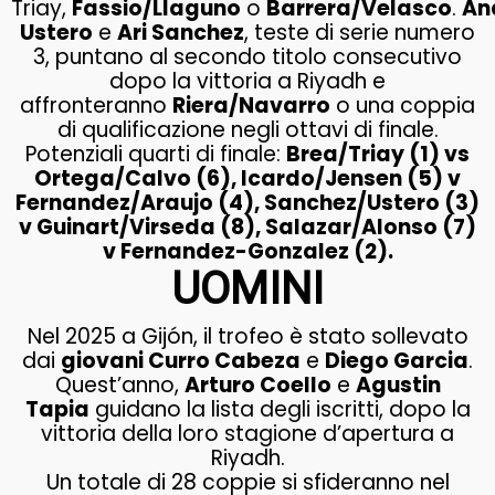
Triay,
Fassio/Llaguno
o
Barrera/Velasco
.
An
Ustero
e
Ari Sanchez
, teste di serie numero
3, puntano al secondo titolo consecutivo
dopo la vittoria a Riyadh e
affronteranno
Riera/Navarro
o una coppia
di qualificazione negli ottavi di finale.
Potenziali quarti di finale:
Brea/Triay (1) vs
Ortega/Calvo (6), Icardo/Jensen (5) v
Fernandez/Araujo (4), Sanchez/Ustero (3)
v Guinart/Virseda (8), Salazar/Alonso (7)
v Fernandez-Gonzalez (2).
UOMINI
Nel 2025 a Gijón, il trofeo è stato sollevato
dai
giovani Curro Cabeza
e
Diego Garcia
.
Quest’anno,
Arturo Coello
e
Agustin
Tapia
guidano la lista degli iscritti, dopo la
vittoria della loro stagione d’apertura a
Riyadh.
Un totale di 28 coppie si sfideranno nel