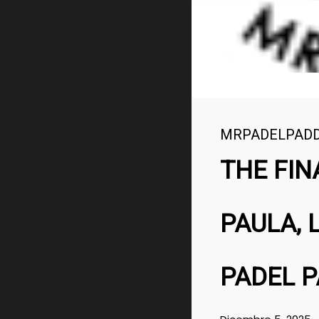
MRPADELPAD
THE FIN
PAULA, 
PADEL 