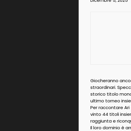
Dicembre 5, 2025
Giocheranno ancora
straordinari. Spec
storico titolo mondi
ultimo torneo insie
Per raccontare Ari
vinto 44 titoli ins
raggiunta e riconqu
Il loro dominio è 