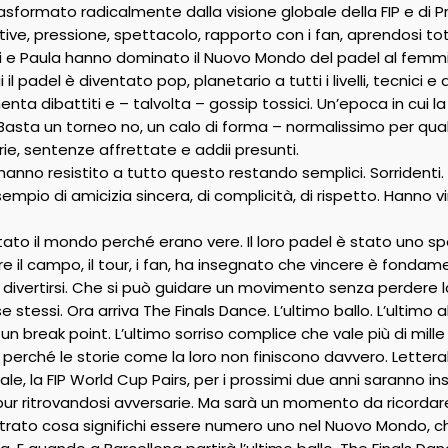
asformato radicalmente dalla visione globale della FIP e di Pr
ive, pressione, spettacolo, rapporto con i fan, aprendosi 
ri e Paula hanno dominato il Nuovo Mondo del padel al femminil
il padel è diventato pop, planetario a tutti i livelli, tecnici 
enta dibattiti e – talvolta – gossip tossici. Un’epoca in cui la
Basta un torneo no, un calo di forma – normalissimo per quals
ie, sentenze affrettate e addii presunti.
hanno resistito a tutto questo restando semplici. Sorridenti.
mpio di amicizia sincera, di complicità, di rispetto. Hanno 
o il mondo perché erano vere. Il loro padel è stato uno specc
ere il campo, il tour, i fan, ha insegnato che vincere è fond
divertirsi. Che si può guidare un movimento senza perdere l
 stessi. Ora arriva The Finals Dance. L’ultimo ballo. L’ultimo
 un break point. L’ultimo sorriso complice che vale più di mille
 perché le storie come la loro non finiscono davvero. Lettera
diale, la FIP World Cup Pairs, per i prossimi due anni saranno 
 pur ritrovandosi avversarie. Ma sarà un momento da ricordar
trato cosa significhi essere numero uno nel Nuovo Mondo, c