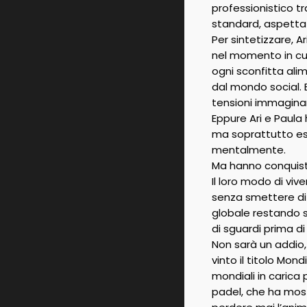
professionistico tr
standard, aspettat
Per sintetizzare, A
nel momento in cui 
ogni sconfitta alim
dal mondo social. 
tensioni immaginar
Eppure Ari e Paula 
ma soprattutto ese
mentalmente.
Ma hanno conquistat
Il loro modo di viv
senza smettere di 
globale restando se
di sguardi prima di
Non sarà un addio,
vinto il titolo Mon
mondiali in carica
padel, che ha mos