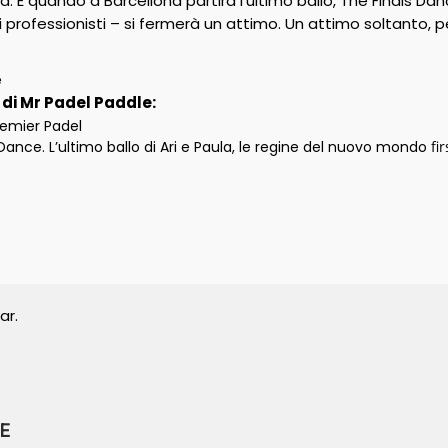
. E quando a Barcellona partirà l’ultimo ballo, The Finals Dance,
 professionisti – si fermerà un attimo. Un attimo soltanto, p
e
i di Mr Padel Paddle:
remier Padel
Dance. L’ultimo ballo di Ari e Paula, le regine del nuovo mondo
fi
ar.
E