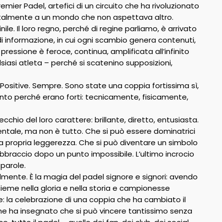
emier Padel, artefici di un circuito che ha rivoluzionato
totalmente a un mondo che non aspettava altro.
e. Il loro regno, perché di regine parliamo, è arrivato
e di informazione, in cui ogni scambio genera contenuti,
 pressione è feroce, continua, amplificata all’infinito
iasi atleta – perché si scatenino supposizioni,
 Positive. Sempre. Sono state una coppia fortissima sì,
vinto perché erano forti: tecnicamente, fisicamente,
hio del loro carattere: brillante, diretto, entusiasta.
amentale, ma non è tutto. Che si può essere dominatrici
a propria leggerezza. Che si può diventare un simbolo
 abbraccio dopo un punto impossibile. L’ultimo incrocio
 parole.
lmente. È la magia del padel signore e signori: avendo
insieme nella gloria e nella storia e campionesse
e: la celebrazione di una coppia che ha cambiato il
he ha insegnato che si può vincere tantissimo senza