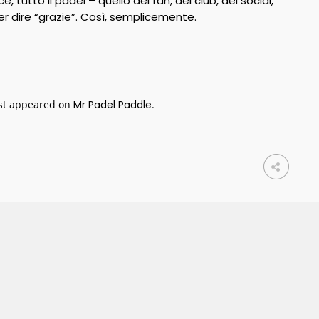
 tutto il padel – quello dei fan, dei club, dei social,
er dire “grazie”. Così, semplicemente.
rst appeared on
Mr Padel Paddle
.