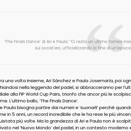
‘The Finals Dance’ di Ari e Paula: “Ci resta un ultimo torneo insi
sui social ieri, ufficializzando la fine di un’epoca
 una volta insieme, Ari Sánchez e Paula Josemaría, poi ogn
chiandosi nella leggenda del padel, si abbracceranno per l’ul
ale alla FIP World Cup Pairs, trionfo che ancor più le scolpisce
me. L’ultimo ballo, ‘The Finals Dance’.
 e Paula bisogna partire dai numeri e ‘suonarli’ perché quand
ieme in 5 anni, un record incredibile che le ha rese le più vinc
istata più volte. Ma la grandezza di Ari e Paula non è scolpit
arrivato nel ‘Nuovo Mondo’ del padel, in un contesto moderno 