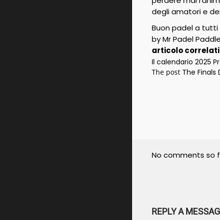
perdere mai l’anima
degli amatori e dei
Buon padel a tutti
by Mr Padel Paddl
articolo correlat
Il calendario 2025 P
The post
The Finals 
No comments so f
REPLY A MESSAG