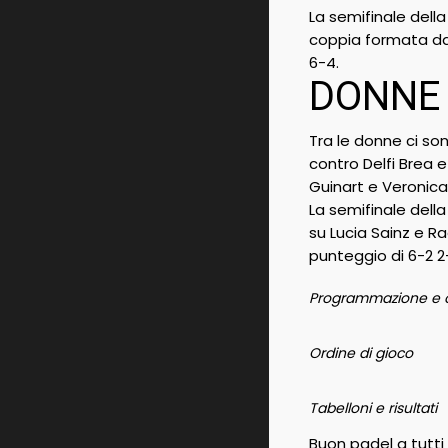
La semifinale dell
coppia formata da 
6-4.
DONNE
Tra le donne ci so
contro Delfi Brea 
Guinart e Veronica 
La semifinale dell
su Lucia Sainz e R
punteggio di 6-2 2
Programmazione e o
Ordine di gioco
Tabelloni e risultati
Buon padel a tutti