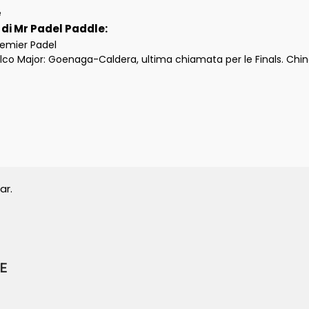
e
i di Mr Padel Paddle:
remier Padel
co Major: Goenaga-Caldera, ultima chiamata per le Finals. Chi
ar.
E