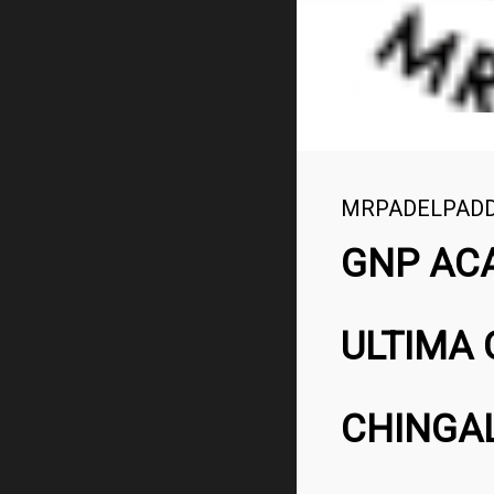
MRPADELPAD
GNP AC
ULTIMA 
CHINGA