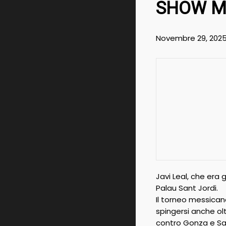
SHOW M
Novembre 29, 202
Javi Leal, che era 
Palau Sant Jordi.
Il torneo messican
spingersi anche ol
contro Gonza e Sa