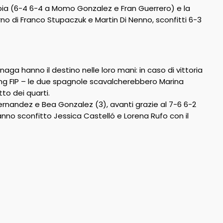
Tapia (6-4 6-4 a Momo Gonzalez e Fran Guerrero) e la
no di Franco Stupaczuk e Martin Di Nenno, sconfitti 6-3
ga hanno il destino nelle loro mani: in caso di vittoria
king FIP – le due spagnole scavalcherebbero Marina
to dei quarti.
ernandez e Bea Gonzalez (3), avanti grazie al 7-6 6-2
nno sconfitto Jessica Castelló e Lorena Rufo con il