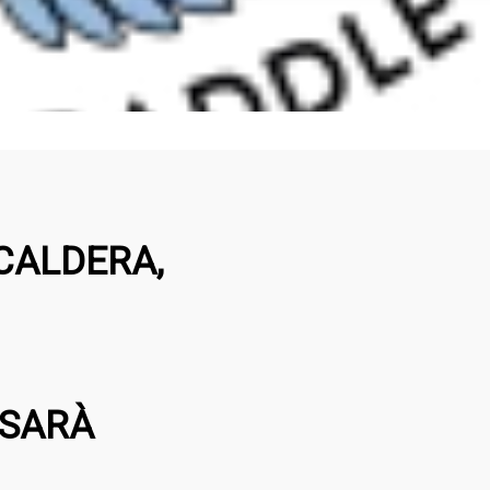
CALDERA,
 SARÀ