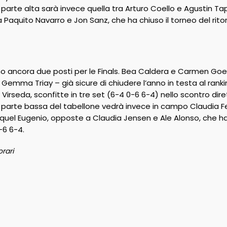
a parte alta sarà invece quella tra Arturo Coello e Agustin 
Paquito Navarro e Jon Sanz, che ha chiuso il torneo del ritor
no ancora due posti per le Finals. Bea Caldera e Carmen Goena
e Gemma Triay – già sicure di chiudere l’anno in testa al ran
Virseda, sconfitte in tre set (6-4 0-6 6-4) nello scontro diret
a parte bassa del tabellone vedrà invece in campo Claudia F
aquel Eugenio, opposte a Claudia Jensen e Ale Alonso, che ha
-6 6-4.
rari