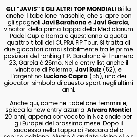
GLI “JAVIS” E GLI ALTRI TOP MONDIALI
Brilla
anche il tabellone maschile, che si apre con
gli spagnoli
Javi Barahona
e
Javi Garcia
,
vincitori della prima tappa della Mediolanum
Padel Cup a Roma e quest’anno a quota
quattro titoli del CUPRA FIP Tour. Si tratta di
due giocatori ormai stabilmente tra le prime
posizioni del ranking FIP, Barahona è il numero
23, Garcia è 26mo. Nella entry list anche il
vincitore di Palermo,
Javi Ruiz
(52), e
l’argentino
Luciano Capra
(55), uno dei
giocatori simbolo di questo sport negli ultimi
anni.
Anche qui, come nel tabellone femminile,
spicca la new entry azzurra:
Alvaro Montiel
20 anni, appena convocato in Nazionale per
gli Europei del prossimo mese. Dopo il
successo nella tappa di Pescara della
scorsa edizione, Alvaro è andato vicino al bis