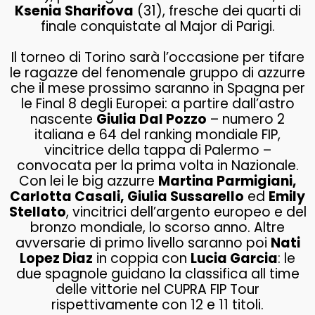
Ksenia Sharifova
(31), fresche dei quarti di
finale conquistate al Major di Parigi.
Il torneo di Torino sarà l’occasione per tifare
le ragazze del fenomenale gruppo di azzurre
che il mese prossimo saranno in Spagna per
le Final 8 degli Europei: a partire dall’astro
nascente
Giulia Dal Pozzo
– numero 2
italiana e 64 del ranking mondiale FIP,
vincitrice della tappa di Palermo –
convocata per la prima volta in Nazionale.
Con lei le big azzurre
Martina Parmigiani,
Carlotta Casali,
Giulia Sussarello
ed
Emily
Stellato
, vincitrici dell’argento europeo e del
bronzo mondiale, lo scorso anno. Altre
avversarie di primo livello saranno poi
Nati
Lopez Diaz
in coppia con
Lucia Garcia
: le
due spagnole guidano la classifica all time
delle vittorie nel CUPRA FIP Tour
rispettivamente con 12 e 11 titoli.