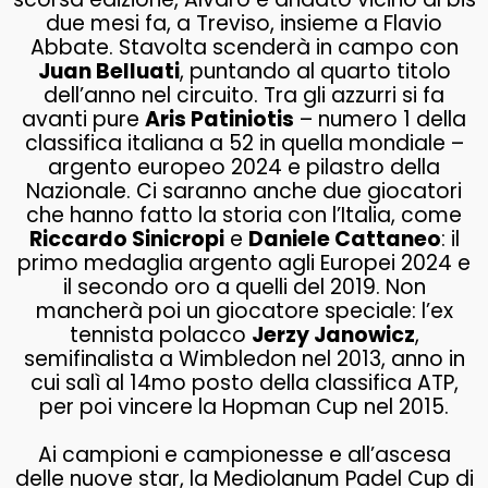
due mesi fa, a Treviso, insieme a Flavio
Abbate. Stavolta scenderà in campo con
Juan Belluati
, puntando al quarto titolo
dell’anno nel circuito. Tra gli azzurri si fa
avanti pure
Aris Patiniotis
– numero 1 della
classifica italiana a 52 in quella mondiale –
argento europeo 2024 e pilastro della
Nazionale. Ci saranno anche due giocatori
che hanno fatto la storia con l’Italia, come
Riccardo Sinicropi
e
Daniele Cattaneo
: il
primo medaglia argento agli Europei 2024 e
il secondo oro a quelli del 2019. Non
mancherà poi un giocatore speciale: l’ex
tennista polacco
Jerzy Janowicz
,
semifinalista a Wimbledon nel 2013, anno in
cui salì al 14mo posto della classifica ATP,
per poi vincere la Hopman Cup nel 2015.
Ai campioni e campionesse e all’ascesa
delle nuove star, la Mediolanum Padel Cup di