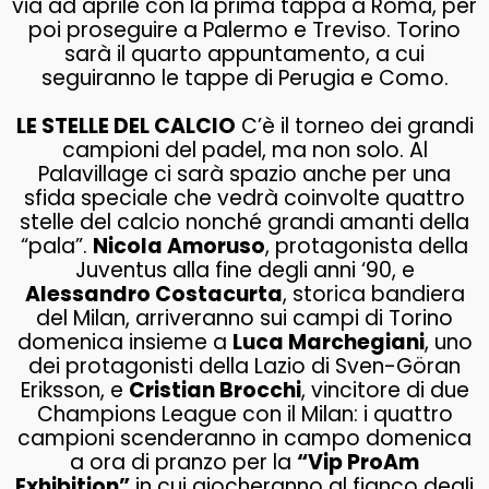
via ad aprile con la prima tappa a Roma, per
poi proseguire a Palermo e Treviso. Torino
sarà il quarto appuntamento, a cui
seguiranno le tappe di Perugia e Como.
LE STELLE DEL CALCIO
C’è il torneo dei grandi
campioni del padel, ma non solo. Al
Palavillage ci sarà spazio anche per una
sfida speciale che vedrà coinvolte quattro
stelle del calcio nonché grandi amanti della
“pala”.
Nicola Amoruso
, protagonista della
Juventus alla fine degli anni ‘90, e
Alessandro Costacurta
, storica bandiera
del Milan, arriveranno sui campi di Torino
domenica insieme a
Luca Marchegiani
, uno
dei protagonisti della Lazio di Sven-Göran
Eriksson, e
Cristian Brocchi
, vincitore di due
Champions League con il Milan: i quattro
campioni scenderanno in campo domenica
a ora di pranzo per la
“Vip ProAm
Exhibition”
in cui giocheranno al fianco degli