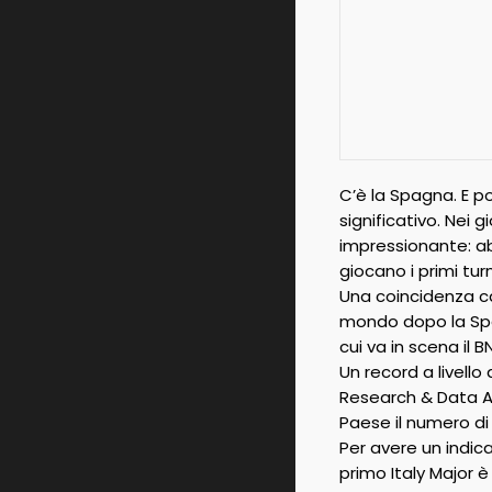
C’è la Spagna. E po
significativo. Nei g
impressionante: abb
giocano i primi turn
Una coincidenza ca
mondo dopo la Spag
cui va in scena il B
Un record a livello
Research & Data An
Paese il numero di 
Per avere un indica
primo Italy Major è