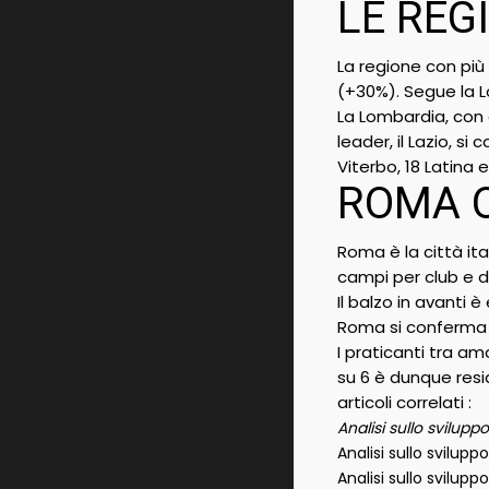
LE REG
La regione con più 
(+30%). Segue la L
La Lombardia, con o
leader, il Lazio, 
Viterbo, 18 Latina 
ROMA Q
Roma è la città it
campi per club e di
Il balzo in avanti 
Roma si conferma 
I praticanti tra ama
su 6 è dunque res
articoli correlati :
Analisi sullo svilup
Analisi sullo svilup
Analisi sullo sviluppo