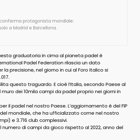
si conferma protagonista mondiale:
solo a Madrid e Barcellona.
a questa graduatoria in cima al pianeta padel è
International Padel Federation rilascia un dato
precisione, nel giorno in cui al Foro Italico si
.017.
ita questo traguardo. E cioè l’Italia, secondo Paese al
muro dei 10mila campi da padel proprio nei giorni in
per il padel nel nostro Paese. L’aggiornamento è del FIP
adel mondiale, che ha ufficializzato come nel nostro
mpi) e 3.716 club complessivi.
el numero di campi da gioco rispetto al 2022, anno del