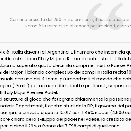
Con una crescita del 29% in tre anni anni, il nostro paese 
Roma è la terza città al mondo per impianti, dietro 
i c’è l’Italia davanti all’Argentina. E il numero che incornici
iorni in cui si gioca l’Italy Major a Roma, il centro studi della 
iamo superato quota diecimila campi nel nostro Paese. Per la 
i del Major, il bilancio complessivo dei campi in Italia recita 10
suale con uno dei 4 tornei più importanti al mondo che nobil
na (17mila) per numero di impianti e praticanti, sorpassa il 
NL Italy Major Premier Padel.
 di strutture di gioco che fotografa chiaramente la passione 
alysis Department, il centro studi della FIP, il governo del p
campi sia arrivato a quota 10.017 con il 45% indoor (4.500 ca
tore chiaro dello sviluppo del padel nel Paese, la crescita d
 pari a circa il 29% a fronte dei 7.798 campi di quell’anno.