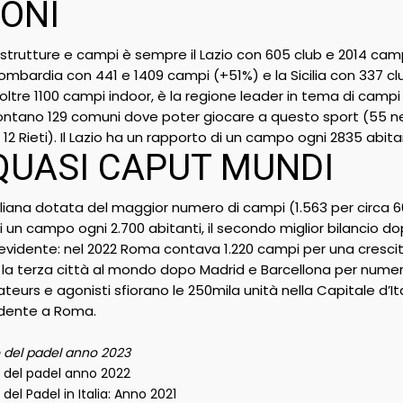
IONI
strutture e campi è sempre il Lazio con 605 club e 2014 campi (
ombardia con 441 e 1409 campi (+51%) e la Sicilia con 337 cl
ltre 1100 campi indoor, è la regione leader in tema di campi 
si contano 129 comuni dove poter giocare a questo sport (55 n
e 12 Rieti). Il Lazio ha un rapporto di un campo ogni 2835 abit
UASI CAPUT MUNDI
aliana dotata del maggior numero di campi (1.563 per circa 6
 un campo ogni 2.700 abitanti, il secondo miglior bilancio dopo
è evidente: nel 2022 Roma contava 1.220 campi per una crescit
la terza città al mondo dopo Madrid e Barcellona per numer
teurs e agonisti sfiorano le 250mila unità nella Capitale d’Ital
idente a Roma.
po del padel anno 2023
po del padel anno 2022
 del Padel in Italia: Anno 2021