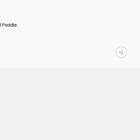
l Paddle
.