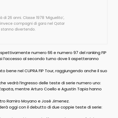
di 26 anni. Classe 1978 ‘Miguelito’,
o invece compagni di gara nel Qatar
i stanno divertendo.
 rispettivamente numero 66 e numero 97 del ranking FIP
i l’accesso al secondo turno dove li aspetteranno
tato bene nel CUPRA FIP Tour, raggiungendo anche il suo
, che vedrà l’ingresso delle teste di serie numero uno:
 Zapata, mentre Arturo Coello e Agustin Tapia hanno
contro Ramiro Moyano e José Jimenez.
derà oggi con il debutto di due coppie teste di serie: