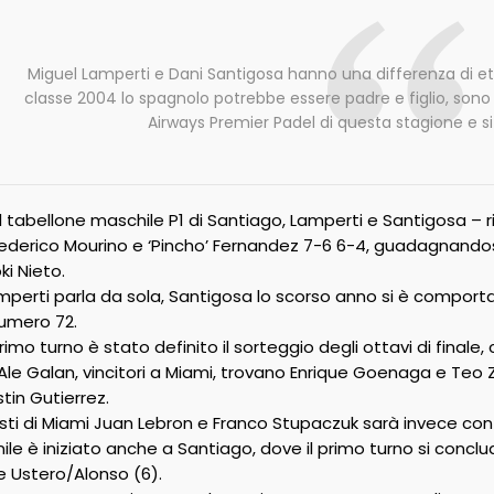
Miguel Lamperti e Dani Santigosa hanno una differenza di età 
classe 2004 lo spagnolo potrebbe essere padre e figlio, son
Airways Premier Padel di questa stagione e s
l tabellone maschile P1 di Santiago, Lamperti e Santigosa –
ederico Mourino e ‘Pincho’ Fernandez 7-6 6-4, guadagnandos
i Nieto.
Lamperti parla da sola, Santigosa lo scorso anno si è compor
numero 72.
 primo turno è stato definito il sorteggio degli ottavi di finale
le Galan, vincitori a Miami, trovano Enrique Goenaga e Teo
tin Gutierrez.
alisti di Miami Juan Lebron e Franco Stupaczuk sarà invece 
ile è iniziato anche a Santiago, dove il primo turno si conclu
e Ustero/Alonso (6).