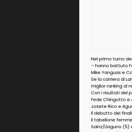
Nel primo turno de
– hanno battuto F
Mike Yanguas e Cok
Se la carriera di 
miglior ranking al 
Con i risultati del
Fede Chingotto e A
Josete Rico e Agus
Il debutto dei fin
Il tabellone femmin
Sainz/Llaguno (5) 