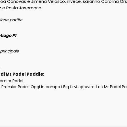
 Noa Canovas e Jimena Velasco, invece, saranno Carolina Orsi
z e Paula Josemaria.
one partite
tiago P1
 principale
e
i di Mr Padel Paddle:
remier Padel
 Premier Padel: Oggi in campo i Big
first appeared on
Mr Padel Pa