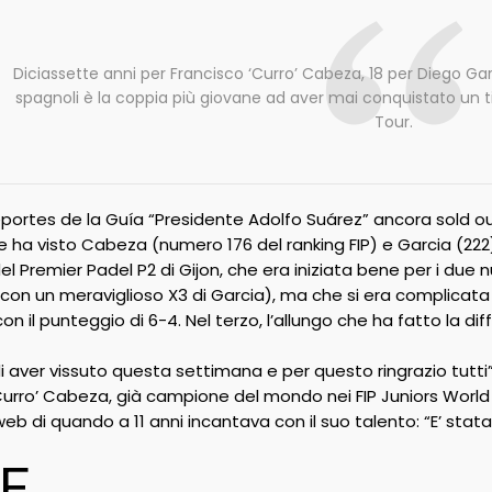
Diciassette anni per Francisco ‘Curro’ Cabeza, 18 per Diego G
spagnoli è la coppia più giovane ad aver mai conquistato un t
Tour.
eportes de la Guía “Presidente Adolfo Suárez” ancora sold out
ha visto Cabeza (numero 176 del ranking FIP) e Garcia (222) 
del Premier Padel P2 di Gijon, che era iniziata bene per i due 
con un meraviglioso X3 di Garcia), ma che si era complicata
n il punteggio di 6-4. Nel terzo, l’allungo che ha fatto la diff
di aver vissuto questa settimana e per questo ringrazio tutti
‘Curro’ Cabeza, già campione del mondo nei FIP Juniors World
web di quando a 11 anni incantava con il suo talento: “E’ sta
E