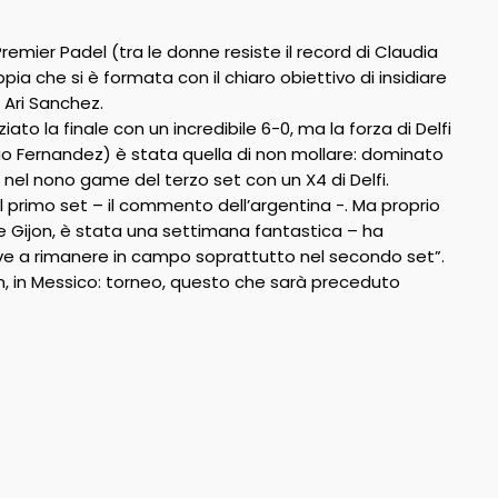
remier Padel (tra le donne resiste il record di Claudia
ia che si è formata con il chiaro obiettivo di insidiare
 Ari Sanchez.
ato la finale con un incredibile 6-0, ma la forza di Delfi
 Fernandez) è stata quella di non mollare: dominato
o nel nono game del terzo set con un X4 di Delfi.
il primo set – il commento dell’argentina -. Ma proprio
e Gijon, è stata una settimana fantastica – ha
rave a rimanere in campo soprattutto nel secondo set”.
cun, in Messico: torneo, questo che sarà preceduto