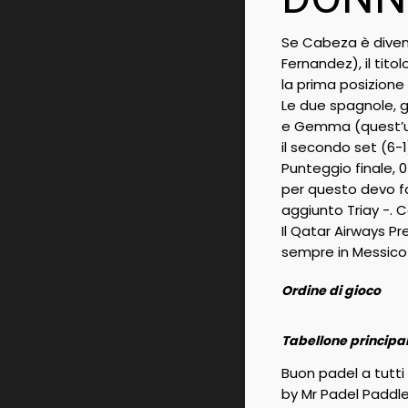
Se Cabeza è diventa
Fernandez), il tito
la prima posizione
Le due spagnole, gi
e Gemma (quest’ul
il secondo set (6-1
Punteggio finale, 0
per questo devo fa
aggiunto Triay -. 
Il Qatar Airways P
sempre in Messico 
Ordine di gioco
Tabellone principale
Buon padel a tutti
by Mr Padel Paddl