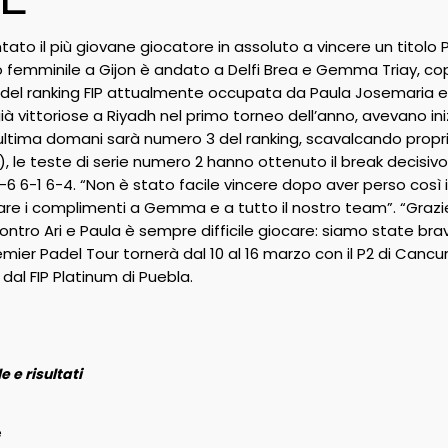
to il più giovane giocatore in assoluto a vincere un titolo P
lo femminile a Gijon è andato a Delfi Brea e Gemma Triay, copp
 del ranking FIP attualmente occupata da Paula Josemaria e
à vittoriose a Riyadh nel primo torneo dell’anno, avevano inizi
tima domani sarà numero 3 del ranking, scavalcando proprio
), le teste di serie numero 2 hanno ottenuto il break decisiv
-6 6-1 6-4. “Non è stato facile vincere dopo aver perso così 
re i complimenti a Gemma e a tutto il nostro team”. “Grazi
Contro Ari e Paula è sempre difficile giocare: siamo state b
remier Padel Tour tornerà dal 10 al 16 marzo con il P2 di Can
dal FIP Platinum di Puebla.
 e risultati
e