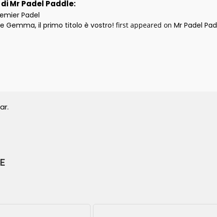
i di Mr Padel Paddle:
remier Padel
i e Gemma, il primo titolo è vostro!
first appeared on
Mr Padel Pad
ar.
E