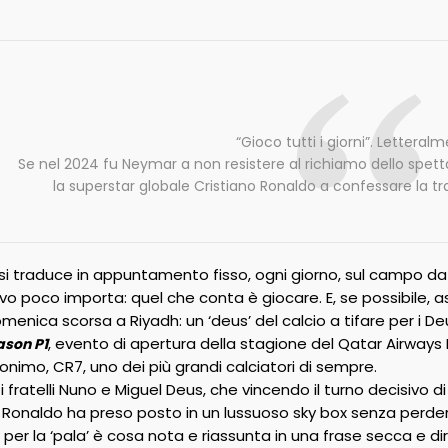
“Gioco tutti i giorni”. Letteral
Se nel 2024 fu Neymar a non resistere al richiamo dello spett
la superstar globale Cristiano Ronaldo a confessare la tr
i traduce in appuntamento fisso, ogni giorno, sul campo da p
sivo poco importa: quel che conta è giocare. E, se possibile, 
nica scorsa a Riyadh: un ‘deus’ del calcio a tifare per i Deu
, evento di apertura della stagione del Qatar Airways 
ason P1
onimo, CR7, uno dei più grandi calciatori di sempre.
ratelli Nuno e Miguel Deus, che vincendo il turno decisivo di 
o Ronaldo ha preso posto in un lussuoso sky box senza perder
per la ‘pala’ è cosa nota e riassunta in una frase secca e di