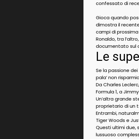
confessato di rec
Gioca quando possi
dimostra il recent
campi di prossima 
Ronaldo, tra l’altr
documentato sul ca
Le supe
Se la passione dei 
pala’ non risparmia
Da Charles Leclerc
Formula 1, a Jimmy
Un’altra grande st
proprietario di un
Entrambi, naturalm
Tiger Woods e Just
Questi ultimi due,
lussuoso compless