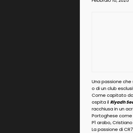
Febbraio 10, 2025
Una passione che s
o di un club esclu
Come capitato dome
ospita il
Riyadh Se
racchiusa in un acr
Portoghese come i f
P1 arabo, Cristian
La passione di CR7 