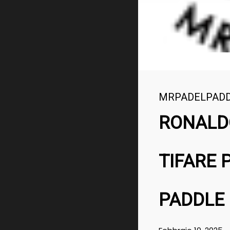
MRPADELPAD
RONALDO
TIFARE 
PADDLE