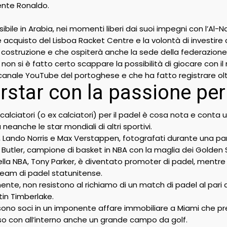
ente Ronaldo.
bile in Arabia, nei momenti liberi dai suoi impegni con l’Al-
e acquisto del Lisboa Racket Centre e la volontà di investire
costruzione e che ospiterà anche la sede della federazione
o, non si è fatto certo scappare la possibilità di giocare con il
nale YouTube del portoghese e che ha fatto registrare oltre 2
rstar con la passione per
calciatori (o ex calciatori) per il padel è cosa nota e conta u
 neanche le star mondiali di altri sportivi.
, Lando Norris e Max Verstappen, fotografati durante una part
 Butler, campione di basket in NBA con la maglia dei Golden 
ella NBA, Tony Parker, è diventato promoter di padel, mentr
 team di padel statunitense.
ente, non resistono al richiamo di un match di padel al pari
in Timberlake.
 sono soci in un imponente affare immobiliare a Miami che pr
o con all’interno anche un grande campo da golf.