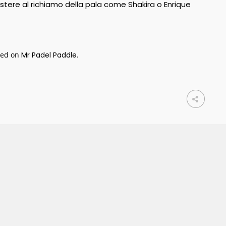
istere al richiamo della pala come Shakira o Enrique
red on
Mr Padel Paddle
.