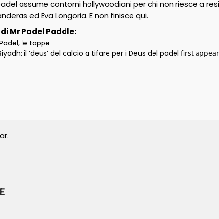
 padel assume contorni hollywoodiani per chi non riesce a res
anderas ed Eva Longoria. E non finisce qui.
i di Mr Padel Paddle:
Padel, le tappe
iyadh: il ‘deus’ del calcio a tifare per i Deus del padel
first appea
ar.
E