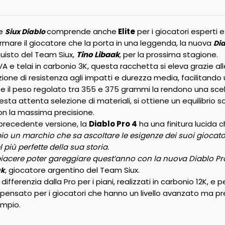
ne
comprende anche
Elite
per i giocatori esperti
Siux Diablo
rmare il giocatore che la porta in una leggenda, la nuova
Dia
uisto del Team Siux,
Tino Libaak
, per la prossima stagione.
VA e telai in carbonio 3K, questa racchetta si eleva grazie a
one di resistenza agli impatti e durezza media, facilitando u
o e il peso regolato tra 355 e 375 grammi la rendono una scel
uesta attenta selezione di materiali, si ottiene un equilibrio
con la massima precisione.
 precedente versione, la
Diablo Pro 4
ha una finitura lucida 
io un marchio che sa ascoltare le esigenze dei suoi giocator
più perfette della sua storia.
piacere poter gareggiare quest’anno con la nuova Diablo Pr
, giocatore argentino del Team Siux.
ak
 differenzia dalla Pro per i piani, realizzati in carbonio 12K, e p
pensato per i giocatori che hanno un livello avanzato ma p
mpio.