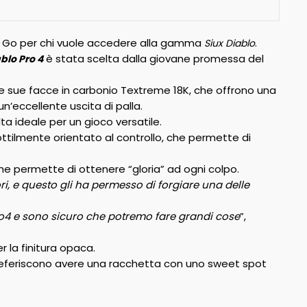
 e Go per chi vuole accedere alla gamma
.
Siux Diablo
è stata scelta dalla giovane promessa del
blo Pro 4
lle sue facce in carbonio Textreme 18K, che offrono una
n’eccellente uscita di palla.
ta ideale per un gioco versatile.
 sottilmente orientato al controllo, che permette di
che permette di ottenere “gloria” ad ogni colpo.
i, e questo gli ha permesso di forgiare una delle
o4 e sono sicuro che potremo fare grandi cose
”,
er la finitura opaca.
referiscono avere una racchetta con uno sweet spot