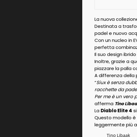
La nuova collezio
Destinata a trasfo
padel e nuovo acq
Con un nucleo in E
perfetta combinazi
Il suo design ibrid
Inoltre, grazie a q
piazzare la palla 
A differenza della
“
Siux è senza dubb
racchette da padel 
Per me è un vero 
afferma
Tino Liba
La
Diablo Elite 4
si
Questo modello è 
leggermente più a
Tino Libaak