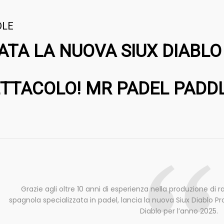
DLE
VATA LA NUOVA SIUX DIABLO
TTACOLO! MR PADEL PADD
Grazie agli oltre 10 anni di esperienza nella produzione di 
spagnola specializzata in padel, lancia la nuova Siux Diablo Pro
Diablo per l’anno 2025.