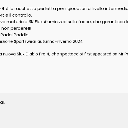
 4
è la racchetta perfetta per i giocatori di livello intermedi
t e il controllo.
ivo materiale 3K Flex Aluminized sulle facce, che garantisce 
non perdere!!!
r Padel Paddle:
llezione Sportswear autunno-inverno 2024
 la nuova Siux Diablo Pro 4, che spettacolo!
first appeared on
Mr P
ar.