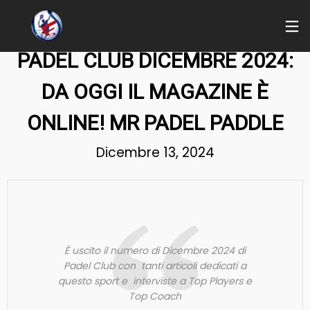
MRPADELPADDLE
PADEL CLUB DICEMBRE 2024:
DA OGGI IL MAGAZINE È
ONLINE! MR PADEL PADDLE
Dicembre 13, 2024
È uscito il numero di Dicembre 2024 di
Padel Club con tanti articoli dedicati a
questo sport e interviste a Top Players e
Top Coach