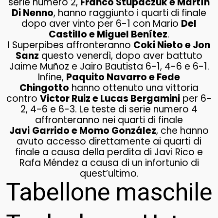
serie numero 2,
Franco Stupaczuk e Martín
Di Nenno
, hanno raggiunto i quarti di finale
dopo aver vinto per 6-1 con Mario
Del
Castillo e Miguel Benítez
.
I Superpibes affronteranno
Coki Nieto e Jon
Sanz
questo venerdì, dopo aver battuto
Jaime Muñoz e Jairo Bautista 6-1, 4-6 e 6-1.
Infine,
Paquito Navarro e Fede
Chingotto
hanno ottenuto una vittoria
contro
Victor Ruiz e Lucas Bergamini
per 6-
2, 4-6 e 6-3. Le teste di serie numero 4
affronteranno nei quarti di finale
Javi
Garrido e Momo González
, che hanno
avuto accesso direttamente ai quarti di
finale a causa della perdita di Javi Rico e
Rafa Méndez a causa di un infortunio di
quest’ultimo.
Tabellone maschile