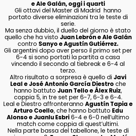
e Ale Galán, oggi i quarti
Gli ottavi del Master di Madrid hanno
portato diverse eliminazioni tra le teste di
serie.
Ma senza dubbio, il duello del giorno è stato
quello che ha visto
Juan Lebrón e Ale Galán
contro
Sanyo e Agustín Gutiérrez.
Gli argentini dopo aver perso il primo set per
6-4 si sono portati la partita a casa
vincendo il secondo al tiebreak e 6-4 al
terzo.
Altro risultato a sorpresa è quello di
Javi
Leal e José Antonio García Diestro
che
hanno battuto
Juan Tello e Álex Ruiz
,
coppia 5, in tre set per 6-7, 6-3 e 6-4.
Leal e Diestro affronteranno
Agustín Tapia e
Arturo Coello
, che hanno battuto
Edu
Alonso e Juanlu Esbri
6-4 e 6-0 nell’ultimo
match come coppia di quest’ultimi.
Nella parte bassa del tabellone, le teste di