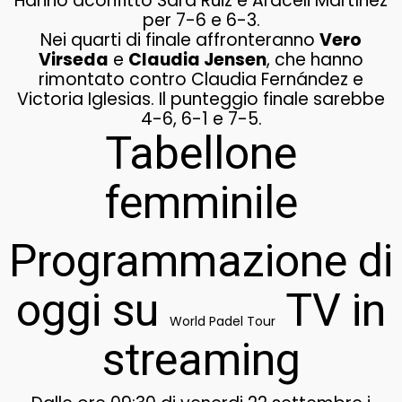
Hanno aconfitto Sara Ruiz e Araceli Martínez
per 7-6 e 6-3.
Nei quarti di finale affronteranno
Vero
Virseda
e
Claudia Jensen
, che hanno
rimontato contro Claudia Fernández e
Victoria Iglesias. Il punteggio finale sarebbe
4-6, 6-1 e 7-5.
Tabellone
femminile
Programmazione di
oggi su
TV in
World Padel Tour
streaming