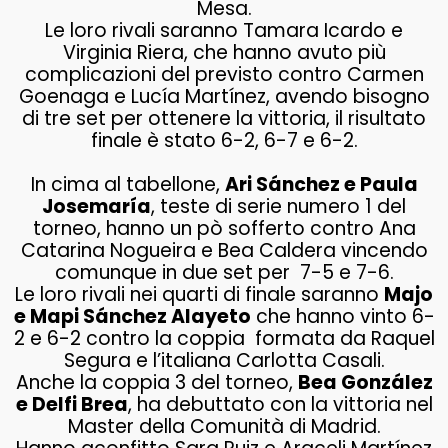
Mesa.
Le loro rivali saranno Tamara Icardo e
Virginia Riera, che hanno avuto più
complicazioni del previsto contro Carmen
Goenaga e Lucía Martínez, avendo bisogno
di tre set per ottenere la vittoria, il risultato
finale è stato 6-2, 6-7 e 6-2.
In cima al tabellone,
Ari Sánchez e Paula
Josemaría
, teste di serie numero 1 del
torneo, hanno un pò sofferto contro Ana
Catarina Nogueira e Bea Caldera vincendo
comunque in due set per 7-5 e 7-6.
Le loro rivali nei quarti di finale saranno
Majo
e Mapi Sánchez Alayeto
che hanno vinto 6-
2 e 6-2 contro la coppia formata da Raquel
Segura e l’italiana Carlotta Casali.
Anche la coppia 3 del torneo,
Bea González
e Delfi Brea
, ha debuttato con la vittoria nel
Master della Comunità di Madrid.