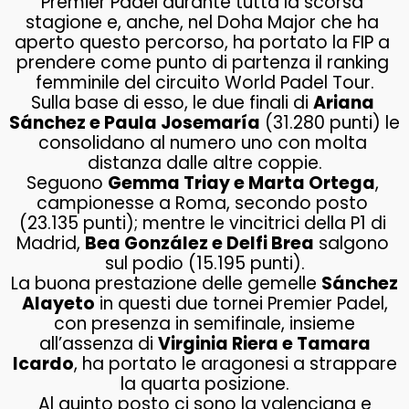
Premier Padel durante tutta la scorsa 
stagione e, anche, nel Doha Major che ha 
aperto questo percorso, ha portato la FIP a 
prendere come punto di partenza il ranking 
femminile del circuito World Padel Tour.
Sulla base di esso, le due finali di 
Ariana 
Sánchez e Paula Josemaría
 (31.280 punti) le 
consolidano al numero uno con molta 
distanza dalle altre coppie.
Seguono 
Gemma Triay e Marta Ortega
, 
campionesse a Roma, secondo posto 
(23.135 punti); mentre le vincitrici della P1 di 
Madrid, 
Bea González e Delfi Brea
 salgono 
sul podio (15.195 punti).
La buona prestazione delle gemelle
Sánchez
Alayeto
in questi due tornei Premier Padel,
con presenza in semifinale, insieme
all’assenza di
Virginia Riera e Tamara
Icardo
, ha portato le aragonesi a strappare
la quarta posizione.
Al quinto posto ci sono la valenciana e