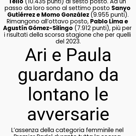
Tello
 (10.435 punti) al sesto posto. Ad un 
passo da loro sono al settimo posto 
Sanyo 
Gutiérrez e Momo González 
(9.955 punti).
Rimangono all’ottavo posto, 
Pablo Lima e 
Agustín Gómez-Silingo
 (7.912 punti), più per 
i risultati della scorsa stagione che per quelli 
del 2023.
Ari e Paula
guardano da
lontano le
avversarie
L’assenza della categoria femminile nel 