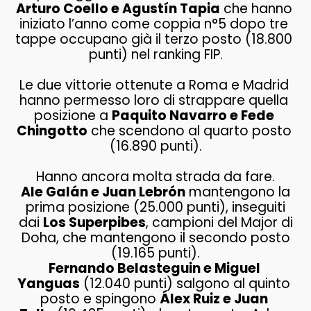
Arturo Coello e Agustín Tapia
 che hanno 
iniziato l’anno come coppia n°5 dopo tre 
tappe occupano già il terzo posto (18.800 
punti) nel ranking FIP.
Le due vittorie ottenute a Roma e Madrid 
hanno permesso loro di strappare quella 
posizione a 
Paquito Navarro e Fede 
Chingotto
 che scendono al quarto posto 
(16.890 punti).
Hanno ancora molta strada da fare.
Ale Galán e Juan Lebrón
mantengono la
prima posizione (25.000 punti), inseguiti
dai
Los Superpibes
, campioni del Major di
Doha, che mantengono il secondo posto
(19.165 punti).
Fernando Belasteguin e Miguel 
Yanguas
 (12.040 punti) salgono al quinto 
posto e spingono 
Álex Ruiz e Juan 