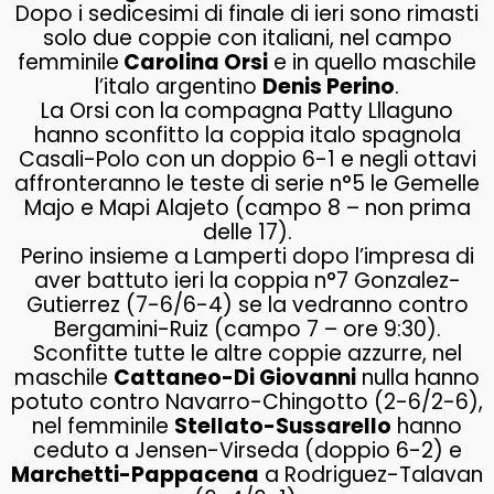
Dopo i sedicesimi di finale di ieri sono rimasti
solo due coppie con italiani, nel campo
femminile
Carolina Orsi
e in quello maschile
l’italo argentino
Denis Perino
.
La Orsi con la compagna Patty Lllaguno
hanno sconfitto la coppia italo spagnola
Casali-Polo con un doppio 6-1 e negli ottavi
affronteranno le teste di serie n°5 le Gemelle
Majo e Mapi Alajeto (campo 8 – non prima
delle 17).
Perino insieme a Lamperti dopo l’impresa di
aver battuto ieri la coppia n°7 Gonzalez-
Gutierrez (7-6/6-4) se la vedranno contro
Bergamini-Ruiz (campo 7 – ore 9:30).
Sconfitte tutte le altre coppie azzurre, nel
maschile
Cattaneo-Di Giovanni
nulla hanno
potuto contro Navarro-Chingotto (2-6/2-6),
nel femminile
Stellato-Sussarello
hanno
ceduto a Jensen-Virseda (doppio 6-2) e
Marchetti-Pappacena
a Rodriguez-Talavan