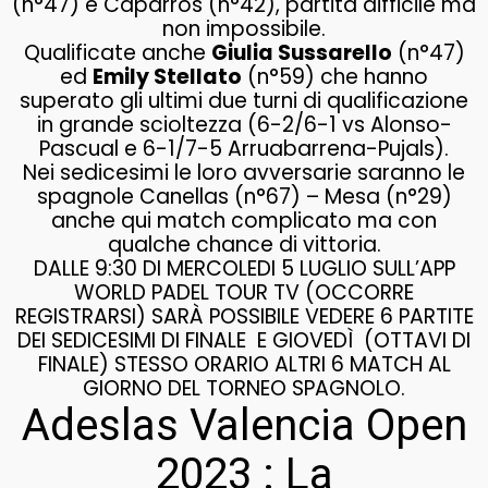
(n°47) e Caparros (n°42), partita difficile ma
non impossibile.
Qualificate anche
Giulia Sussarello
(n°47)
ed
Emily Stellato
(n°59) che hanno
superato gli ultimi due turni di qualificazione
in grande scioltezza (6-2/6-1 vs Alonso-
Pascual e 6-1/7-5 Arruabarrena-Pujals).
Nei sedicesimi le loro avversarie saranno le
spagnole Canellas (n°67) – Mesa (n°29)
anche qui match complicato ma con
qualche chance di vittoria.
DALLE 9:30 DI MERCOLEDI 5 LUGLIO SULL’APP
WORLD PADEL TOUR TV (OCCORRE
REGISTRARSI) SARÀ POSSIBILE VEDERE 6 PARTITE
DEI SEDICESIMI DI FINALE E GIOVEDÌ (OTTAVI DI
FINALE) STESSO ORARIO ALTRI 6 MATCH AL
GIORNO DEL TORNEO SPAGNOLO.
Adeslas Valencia Open
2023 : La