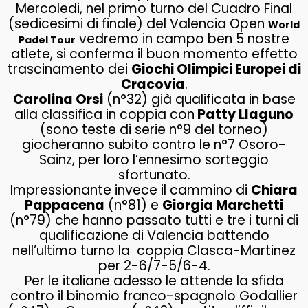
Mercoledi, nel primo turno del Cuadro Final
(sedicesimi di finale) del Valencia Open
World
vedremo in campo ben 5 nostre
Padel Tour
atlete, si conferma il buon momento effetto
trascinamento dei
Giochi Olimpici Europei di
Cracovia
.
Carolina Orsi
(n°32) già qualificata in base
alla classifica in coppia con
Patty Llaguno
(sono teste di serie n°9 del torneo)
giocheranno subito contro le n°7 Osoro-
Sainz, per loro l’ennesimo sorteggio
sfortunato.
Impressionante invece il cammino di
Chiara
Pappacena
(n°81) e
Giorgia Marchetti
(n°79) che hanno passato tutti e tre i turni di
qualificazione di Valencia battendo
nell’ultimo turno la coppia Clasca-Martinez
per 2-6/7-5/6-4.
Per le italiane adesso le attende la sfida
contro il binomio franco-spagnolo Godallier