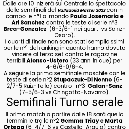
Dalle ore 10 inizierà sul Centrale lo spettacolo
delle semifinali del
con in
Valladolid Master 2023
campo le n°1 al mondo
Paula Josemaria e
Ari Sanchez
contro le teste di serie n°3
Brea-Gonzalez
(6-3/6-1 nei quarti vs Sainz-
Osoro).
I quarti di finale non sono stati semplicissimi
per le n°1 del ranking in quanto hanno dovuto
vincere al terzo set contro le ragazzine
terribili
Alonso-Ustero
(33 anni in due) per
4-6/6-0/6-4.
A seguire la prima semifinale maschile con le
teste di serie n°2
Stupaczuk-Di Nenno
(6-
2/7-5 Ruiz-Tello) contro i n°3
Galan-Sanz
(7-5/6-3 vs Chingotto-Navarro).
Semifinali Turno serale
Il primo match a partire dalle 18 sarà quello
femminile tra le n°2
Gemma Triay e Marta
Ortega
(6-4/7-6 vs Castello-Araujo) contro