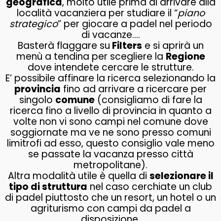
geografica
, molto utile prima di arrivare alla
località vacanziera per studiare il “
piano
strategico
” per giocare a padel nel periodo
di vacanze….
Basterà flaggare su
Filters
e si aprirà un
menù a tendina per scegliere la
Regione
dove intendete cercare le strutture.
E’ possibile affinare la ricerca selezionando la
provincia
fino ad arrivare a ricercare per
singolo
comune
(consigliamo di fare la
ricerca fino a livello di provincia in quanto a
volte non vi sono campi nel comune dove
soggiornate ma ve ne sono presso comuni
limitrofi ad esso, questo consiglio vale meno
se passate la vacanza presso città
metropolitane).
Altra modalità utile è quella di
selezionare il
tipo di struttura
nel caso cerchiate un club
di padel piuttosto che un resort, un hotel o un
agriturismo con campi da padel a
disposizione.