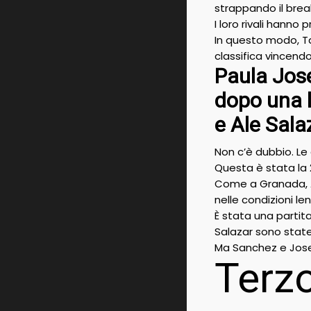
strappando il brea
I loro rivali hanno
In questo modo, Ta
classifica vincendo 
Paula Jos
dopo una l
e Ale Sala
Non c’è dubbio. L
Questa è stata la 
Come a Granada, Ar
nelle condizioni le
È stata una partit
Salazar sono state 
Ma Sanchez e Jose
Terz