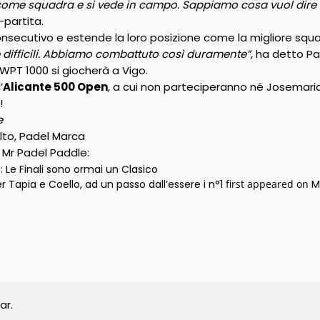
ome squadra e si vede in campo. Sappiamo cosa vuol dire c
-partita.
o consecutivo e estende la loro posizione come la migliore sq
e difficili. Abbiamo combattuto così duramente”
, ha detto P
 WPT 1000 si giocherà a Vigo.
’
Alicante 500 Open
, a cui non parteciperanno né Josemari
!
e
Alto, Padel Marca
y Mr Padel Paddle:
 Le Finali sono ormai un Clasico
r Tapia e Coello, ad un passo dall’essere i n°1
first appeared on
M
ar.