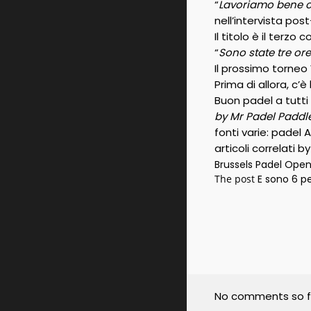
“
Lavoriamo bene c
nell’intervista post
Il titolo è il terz
“
Sono state tre or
Il prossimo torneo
Prima di allora, c’è l
Buon padel a tutti 
by Mr Padel Paddl
fonti varie: padel 
articoli correlati b
Brussels Padel Open:
The post
E sono 6 pe
No comments so f