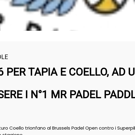
DLE
6 PER TAPIA E COELLO, AD 
SERE I N°1 MR PADEL PADD
turo Coello trionfano al Brussels Padel Open contro i Superp
io stagione