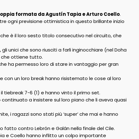
oppia formata da Agustín Tapia e Arturo Coello
.
 ogni previsione ottimistica in questo brillante inizio
, che è il loro sesto titolo consecutivo nel circuito, che
, gli unici che sono riusciti a farli inginocchiare (nel Doha
 che ottiene tutto.
e che ha permesso loro di stare in vantaggio per gran
i e con un loro break hanno risistemato le cose al loro
tiebreak 7-6 (1) e hanno vinto il primo set.
 continuato a insistere sul loro piano che li aveva quasi
imite, i ragazzi sono stati più ‘super’ che mai e hanno
 fatto contro Lebrón e Galán nella finale del Cile.
ia e Coello hanno inflitto un colpo importante