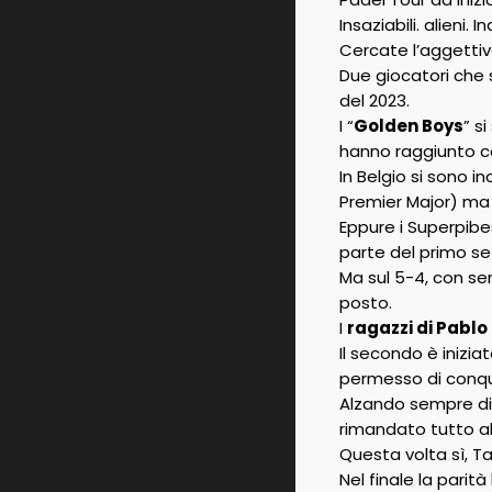
Insaziabili. alieni. In
Cercate l’aggetti
Due giocatori che s
del 2023.
I “
Golden Boys
” s
hanno raggiunto 
In Belgio si sono i
Premier Major) ma 
Eppure i Superpibes
parte del primo se
Ma sul 5-4, con ser
posto.
I
ragazzi di Pablo
Il secondo è inizia
permesso di conqui
Alzando sempre di p
rimandato tutto al 
Questa volta sì, Ta
Nel finale la pari