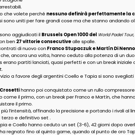
arrestabili.
vo che volete perché
nessuno definirà perfettamente la c
i sono uniti per fare grandi cose ma che stanno andando oltre
i sono aggiudicati il
Brussels Open 1000 del
World Padel Tour
con ben
27 vittorie consecutive
alle spalle.
ncontrati di nuovo con
Franco Stupaczuk e Martín Di Nenno
che, ancora una volta, hanno ceduto alla potenza di un duo
 erano partiti lanciati, quasi perfetti e con un break inizial
t.
vizio a favore degli argentini Coello e Tapia si sono svegliat
 Crosetti
hanno poi conquistato come un rullo compressore il 
to come il primo, con un break per Franco e Martín, che hanno
stare il primo.
iù l’intensità, affinando la precisione e portando i rivali al l
terzo e definitivo set .
pia e Coello hanno ceduto un set (3-6), 42 giorni dopo averlo
tà ha regnato fino al quinto game, quando al punto de oro Tap