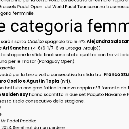
s Brussels Padel Open del
saranno trasmesse su
World Padel Tour
egoria femminile.
e categoria femm
sarà il solito
Clasico
spagnolo tra le n°2
Alejandra Salazar
e Ari Sanchez
(4-6/6-1/7-6 vs Ortega-Araujo)).
a stagione le sfide finali sono state quattro con tre vittori
na per le Triazar (Paraguay Open).
aschile
 vedrà per la terza volta consecutiva la sfida tra
Franco St
uro Coello e Agustin Tapia
(n°1).
o battuto con gran fatica la nuova coppia n°3 formata da
i
Golden Boy
hanno sconfitto in due set Paquito Navarro e 
 sesto titolo consecutivo della stagione.
!
e
y Mr Padel Paddle:
 2023: Semifinali da non perdere