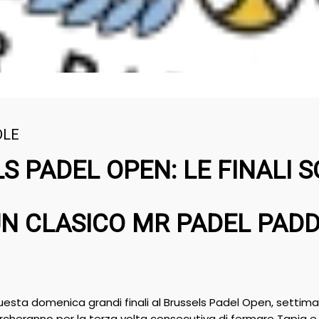
DLE
S PADEL OPEN: LE FINALI 
N CLASICO MR PADEL PAD
questa domenica grandi finali al Brussels Padel Open, settima
cheranno per la terza volta consecutiva di fermare Tapia e