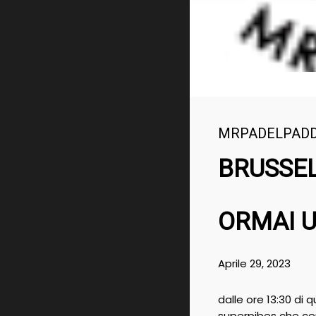
MRPADELPAD
BRUSSEL
ORMAI U
Aprile 29, 2023
dalle ore 13:30 di 
superpibes che cer