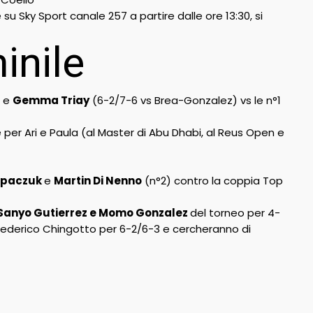
 Sky Sport canale 257 a partire dalle ore 13:30, si
inile
e
Gemma Triay
(6-2/7-6 vs Brea-Gonzalez) vs le n°1
e per Ari e Paula (al Master di Abu Dhabi, al Reus Open e
upaczuk
e
Martin Di Nenno
(n°2) contro la coppia Top
Sanyo Gutierrez e Momo Gonzalez
del torneo per 4-
Federico Chingotto per 6-2/6-3 e cercheranno di