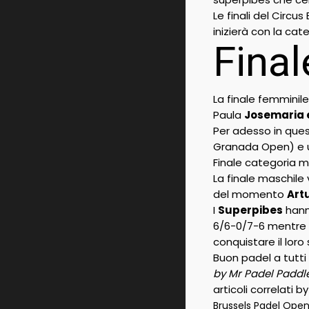
Le finali del Circu
inizierà con la cat
Final
La finale femminile
Paula
Josemaria 
Per adesso in quest
Granada Open) e u
Finale categoria m
La finale maschile
del momento
Art
I
Superpibes
hann
6/6-0/7-6 mentre 
conquistare il loro
Buon padel a tutti 
by Mr Padel Paddl
articoli correlati b
Brussels Padel Open