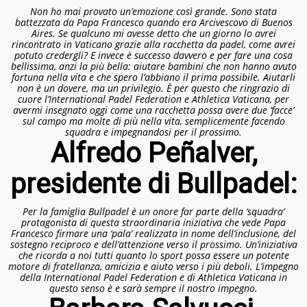
Non ho mai provato un’emozione così grande. Sono stata
battezzata da Papa Francesco quando era Arcivescovo di Buenos
Aires. Se qualcuno mi avesse detto che un giorno lo avrei
rincontrato in Vaticano grazie alla racchetta da padel, come avrei
potuto credergli? E invece è successo davvero e per fare una cosa
bellissima, anzi la più bella: aiutare bambini che non hanno avuto
fortuna nella vita e che spero l’abbiano il prima possibile. Aiutarli
non è un dovere, ma un privilegio. È per questo che ringrazio di
cuore l’International Padel Federation e Athletica Vaticana, per
avermi insegnato oggi come una racchetta possa avere due ‘facce’
sul campo ma molte di più nella vita, semplicemente facendo
squadra e impegnandosi per il prossimo.
Alfredo Peñalver,
presidente di Bullpadel:
Per la famiglia Bullpadel è un onore far parte della ‘squadra’
protagonista di questa straordinaria iniziativa che vede Papa
Francesco firmare una ‘pala’ realizzata in nome dell’inclusione, del
sostegno reciproco e dell’attenzione verso il prossimo. Un’iniziativa
che ricorda a noi tutti quanto lo sport possa essere un potente
motore di fratellanza, amicizia e aiuto verso i più deboli. L’impegno
della International Padel Federation e di Athletica Vaticana in
questo senso è e sarà sempre il nostro impegno.