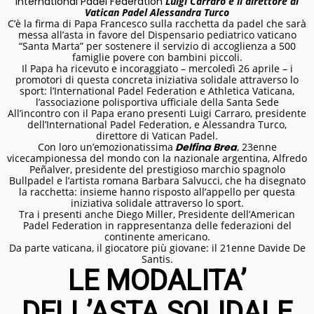
International Padel Federation
Luigi Carraro e il direttore di
Vatican Padel Alessandra Turco
C’è la firma di Papa Francesco sulla racchetta da padel che sarà
messa all’asta in favore del Dispensario pediatrico vaticano
“Santa Marta” per sostenere il servizio di accoglienza a 500
famiglie povere con bambini piccoli.
Il Papa ha ricevuto e incoraggiato – mercoledì 26 aprile – i
promotori di questa concreta iniziativa solidale attraverso lo
sport: l’International Padel Federation e Athletica Vaticana,
l’associazione polisportiva ufficiale della Santa Sede
All’incontro con il Papa erano presenti Luigi Carraro, presidente
dell’International Padel Federation, e Alessandra Turco,
direttore di Vatican Padel.
Con loro un’emozionatissima
Delfina Brea
, 23enne
vicecampionessa del mondo con la nazionale argentina, Alfredo
Peñalver, presidente del prestigioso marchio spagnolo
Bullpadel e l’artista romana Barbara Salvucci, che ha disegnato
la racchetta: insieme hanno risposto all’appello per questa
iniziativa solidale attraverso lo sport.
Tra i presenti anche Diego Miller, Presidente dell’American
Padel Federation in rappresentanza delle federazioni del
continente americano.
Da parte vaticana, il giocatore più giovane: il 21enne Davide De
Santis.
LE MODALITA’
DELL’ASTA SOLIDALE