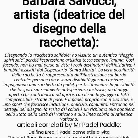
Barbara Salvucci,
artista (ideatrice del
disegno della
racchetta):
Disegnando la “racchetta solidale” ho vissuto un autentico “viaggio
spirituale” perché l’espressione artistica tocca sempre l’anima. Così
facendo, non ho mai perso di vista i reali destinatari dell’iniziativa: i
bambini assistiti dal Dispensario “Santa Marta”. La vera peculiarità
della racchetta è rappresentata dall’illustrazione sul bordo
centrale: persone con e senza disabilità giocano insieme,
impugnando una racchetta da padel, per testimoniare la possibilità
che lo sport sia realmente un’esperienza inclusiva, un dialogo
aperto che contribuisca ad aprire, con il suo linguaggio a tutti
comprensibile, strade di pace. E il padel, proprio con il suo stile, è
uno sport che favorisce inclusione, amicizia, comunità. Entrando nei
dettagli del disegno, la scelta dei colori è un richiamo alla bandiera
dello Stato della Città del Vaticano e alla linea sobria di Athletica
Vaticana.
articoli correlati by Mr Padel Paddle:
Delfina Brea: Il Padel come stile di vita
The post
Papa Francesco e la racchetta da padel solidale