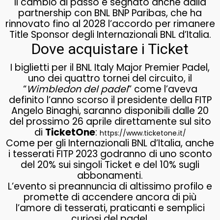
Il cambio di passo è segnato anche dalla
partnership con BNL BNP Paribas, che ha
rinnovato fino al 2028 l’accordo per rimanere
Title Sponsor degli Internazionali BNL d’Italia.
Dove acquistare i Ticket
I biglietti per il BNL Italy Major Premier Padel,
uno dei quattro tornei del circuito, il
“
Wimbledon del padel
” come l’aveva
definito l’anno scorso il presidente della FITP
Angelo Binaghi, saranno disponibili dalle 20
del prossimo 26 aprile direttamente sul sito
di
TicketOne
:
https://www.ticketone.it/
Come per gli Internazionali BNL d’Italia, anche
i tesserati FITP 2023 godranno di uno sconto
del 20% sui singoli Ticket e del 10% sugli
abbonamenti.
L’evento si preannuncia di altissimo profilo e
promette di accendere ancora di più
l’amore di tesserati, praticanti e semplici
curiosi del padel.