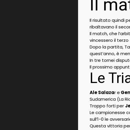
Il ma
Il risultato quindi
ribaltavano il seco
Il match, che l’ar
vincessero il terz
Dopo la partita, Ta
quest’anno, è men
In tre tornei disput
Il prossimo appunt
Le Tri
Ale Salaza
r e
Gem
Sudamerica (La Rio
Troppo forti per
Je
Le campionesse con
sull’1-0 le avversa
Questa vittoria pe