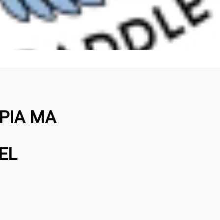
APIA MA
EL