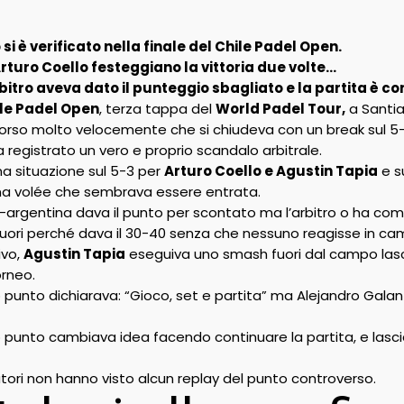
i è verificato nella finale del Chile Padel Open.
rturo Coello festeggiano la vittoria due volte…
bitro aveva dato il punteggio sbagliato e la partita è co
le Padel Open
, terza tappa del
World Padel Tour,
a Santia
orso molto velocemente che si chiudeva con un break sul 5-4
a registrato un vero e proprio scandalo arbitrale.
a situazione sul 5-3 per
Arturo Coello e Agustin Tapia
e s
na volée che sembrava essere entrata.
-argentina dava il punto per scontato ma l’arbitro o ha comun
 fuori perché dava il 30-40 senza che nessuno reagisse in ca
ivo,
Agustin Tapia
eseguiva uno smash fuori dal campo las
orneo.
o punto dichiarava: “Gioco, set e partita” ma Alejandro Gala
o punto cambiava idea facendo continuare la partita, e lascia
tori non hanno visto alcun replay del punto controverso.