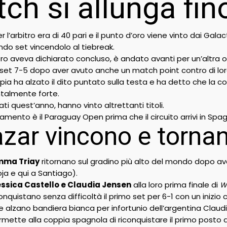
tch si allunga fin
 per l’arbitro era di 40 pari e il punto d’oro viene vinto dai 
ndo set vincendolo al tiebreak.
bitro aveva dichiarato concluso, è andato avanti per un’altra
o set 7-5 dopo aver avuto anche un match point contro di lor
pia ha alzato il dito puntato sulla testa e ha detto che la c
talmente forte.
ati quest’anno, hanno vinto altrettanti titoli.
amento è il Paraguay Open prima che il circuito arrivi in Spa
azar vincono e torn
ma Triay
ritornano sul gradino più alto del mondo dopo ave
ja e qui a Santiago).
ssica Castello e Claudia Jensen
alla loro prima finale di
W
quistano senza difficoltà il primo set per 6-1 con un inizio 
rie alzano bandiera bianca per infortunio dell’argentina Claud
rmette alla coppia spagnola di riconquistare il primo posto