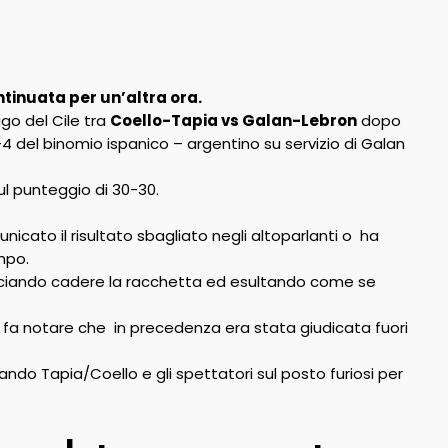
ntinuata per un’altra ora.
go del Cile tra
Coello-Tapia vs Galan-Lebron
dopo
 del binomio ispanico – argentino su servizio di Galan
ul punteggio di 30-30.
icato il risultato sbagliato negli altoparlanti o ha
mpo.
ciando cadere la racchetta ed esultando come se
n fa notare che in precedenza era stata giudicata fuori
ndo Tapia/Coello e gli spettatori sul posto furiosi per