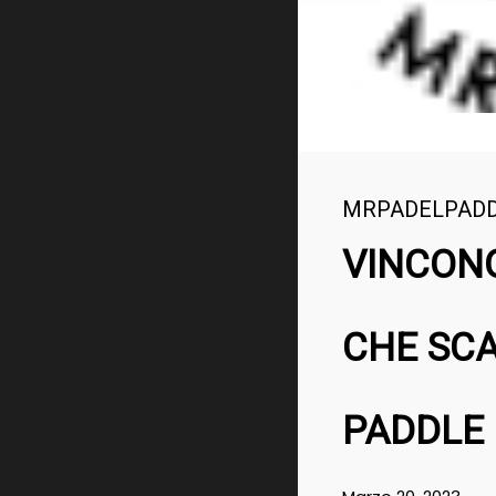
MRPADELPAD
VINCONO
CHE SC
PADDLE