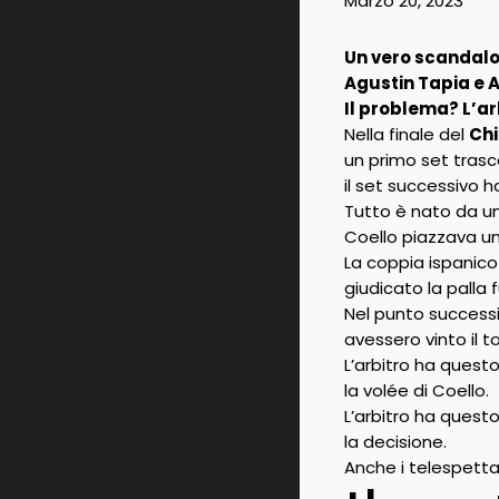
Marzo 20, 2023
Un vero scandalo s
Agustin Tapia e A
Il problema? L’ar
Nella finale del
Chi
un primo set trasc
il set successivo h
Tutto è nato da un
Coello piazzava u
La coppia ispanico
giudicato la palla
Nel punto success
avessero vinto il t
L’arbitro ha quest
la volée di Coello.
L’arbitro ha quest
la decisione.
Anche i telespetta