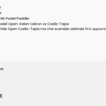
!
e
y Mr Padel Paddle:
 Padel Open: Galan-Lebron vs Coello-Tapia
 Chile Open Coello-Tapia ma che scandalo arbitrale
first appear
ar.
E