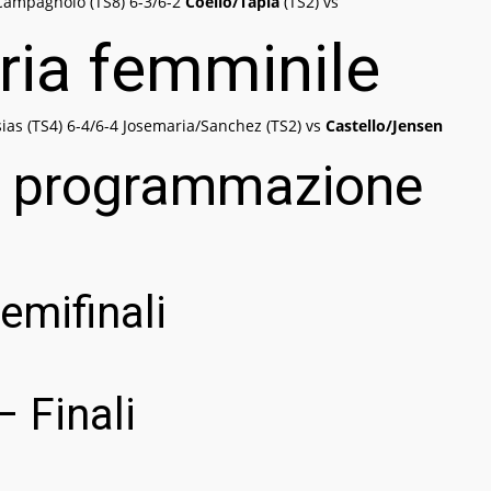
Campagnolo (TS8) 6-3/6-2
Coello/Tapia
(TS2) vs
oria femminile
sias (TS4) 6-4/6-4 Josemaria/Sanchez (TS2) vs
Castello/Jensen
La programmazione
emifinali
 Finali