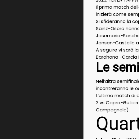
Il primo match del
inizierà come semp
Si sfideranno la co
Sainz-Osoro hanno 
Josemaria-Sanchez
Jensen-Castello ar
A seguire vi sarà l
Barahona -Garcia 
Le semi
Nell’altra semifina
incontreranno le o
L’ultimo match di
2 vs Capra-Gutier
Campagnolo).
Quart