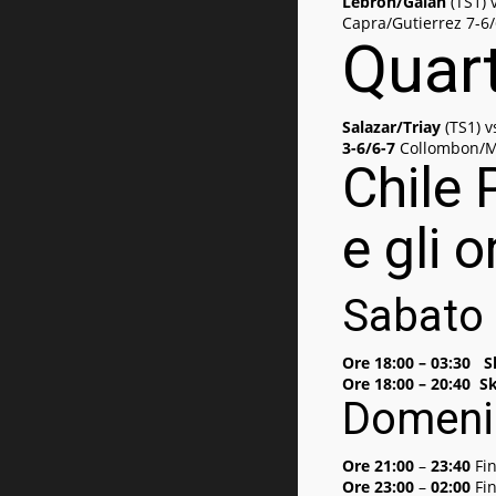
Lebron/Galan
(TS1) 
Capra/Gutierrez 7-6/
Quart
Salazar/Triay
(TS1) v
3-6/6-7
Collombon/M
Chile
e gli 
Sabato 
Ore 18:00 – 03:30 S
Ore 18:00 – 20:40
Sk
Domenic
Ore 21:00
–
23:40
Fin
Ore 23:00
–
02:00
Fin