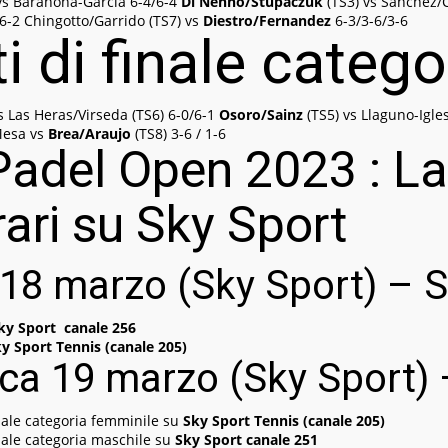
vs Barahona-Garcia 6-4/6-4
Di Nenno/Stupaczuk
(TS3) vs Sanchez/
6-2 Chingotto/Garrido (TS7) vs
Diestro/Fernandez
6-3/3-6/3-6
i di finale categ
s Las Heras/Virseda (TS6) 6-0/6-1
Osoro/Sainz
(TS5) vs Llaguno-Igle
esa vs
Brea/Araujo
(TS8) 3-6 / 1-6
 Padel Open 2023 : 
orari su Sky Sport
18 marzo (Sky Sport) – S
ky Sport canale 256
y Sport Tennis (canale 205)
a 19 marzo (Sky Sport) –
ale categoria femminile su
Sky Sport Tennis (canale 205)
ale categoria maschile su
Sky Sport canale 251