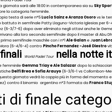
la giornata sarà alle 18:00 in contemporanea sia su
Sky Spor
re la categoria femminile.
ppia testa di serie n°5
Lucía Sainz e Aranza Osoro
vs le terr
battuto in semfinale Patty Llaguno-Victoria Iglesias per 6-
 (6-3/7-6) dopo aver eliminato negli ottavi anche le Geme
rivano alla loro seconda semifinale dopo il master di Abu D
a prima semifinale maschile con i n°1
Ale Galan
e J
uan Lebr
Mora (6-4/6-4) contro
Pincho Fernandez -José Diestro
vi
finali
nella notte i
World Padel Tour
le femminile
Gemma Triay e Ale Salazar
dopo la schiacciant
stiche
Delfi Brea e Sofia Arauyo
(6-3/6-1 vs Collombon-Me
 questa giornata vedrà la coppia più in forma del momento 
rez) contro il binomio argentino n°3 formata da
Franco Stu
i di finale categ