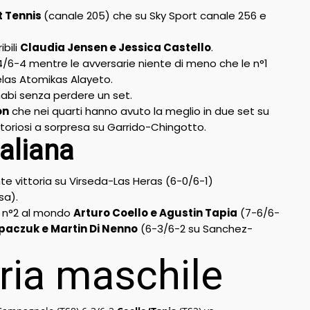
t Tennis
(canale 205) che su Sky Sport canale 256 e
ibili
Claudia Jensen e Jessica Castello
.
4/6-4 mentre le avversarie niente di meno che le n°1
las Atomikas Alayeto.
habi senza perdere un set.
on
che nei quarti hanno avuto la meglio in due set su
ttoriosi a sorpresa su Garrido-Chingotto.
taliana
e vittoria su Virseda-Las Heras (6-0/6-1)
sa).
e n°2 al mondo
Arturo Coello e Agustin Tapia
(7-6/6-
paczuk e Martin Di Nenno
(6-3/6-2 su Sanchez-
oria maschile