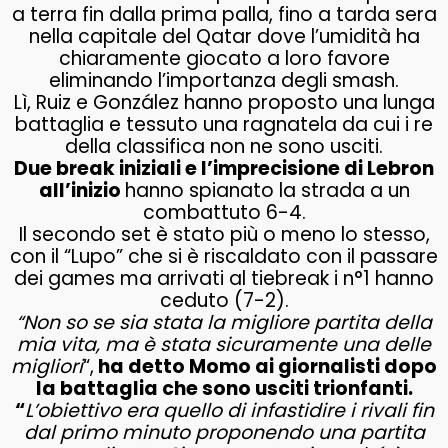
a terra fin dalla prima palla, fino a tarda sera
nella capitale del Qatar dove l’umidità ha
chiaramente giocato a loro favore
eliminando l’importanza degli smash.
Lì, Ruiz e González hanno proposto una lunga
battaglia e tessuto una ragnatela da cui i re
della classifica non ne sono usciti.
Due break iniziali e l’imprecisione di Lebron
all’inizio
hanno spianato la strada a un
combattuto 6-4.
Il secondo set è stato più o meno lo stesso,
con il “Lupo” che si è riscaldato con il passare
dei games ma arrivati al tiebreak i n°1 hanno
ceduto (7-2).
“Non so se sia stata la migliore partita della
mia vita, ma è stata sicuramente una delle
migliori
“,
ha detto Momo ai giornalisti dopo
la battaglia che sono usciti trionfanti.
“
L’obiettivo era quello di infastidire i rivali fin
dal primo minuto proponendo una partita