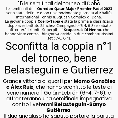
15 le semifinali del torneo di Doha
Le semifinali dell’
Ooredoo Qatar Major Premier Padel 2023
sono state definite dopo un’emozionante giornata al Khalifa
International Tennis & Squash Complex di Doha.
La giovane coppia
Coello-Tapia
è stata la prima a classificarsi
dopo aver battuto Sánchez-Campagnolo (6-4, 6-3) e sabato
affronterà i riuniti ‘Superpibes’
Stupaczuk-Di Nenno
, che
hanno vinto contro Chingotto-Garrido in due combattutissimi
set ( 7-6, 6-4).
Sconfitta la coppia n°1
del torneo, bene
Belasteguin e Gutierrez
Grande vittoria ai quarti per
Momo González
e Álex Ruiz
, che hanno sconfitto le teste di
serie numero 1 Galán-Lebrón (6-4, 7-6), e
affronteranno una semifinale impegnativa
contro i veterani
Belasteguín-Sanyo
Gutiérrez
.
Il duo andaluso ha saputo portare la partita