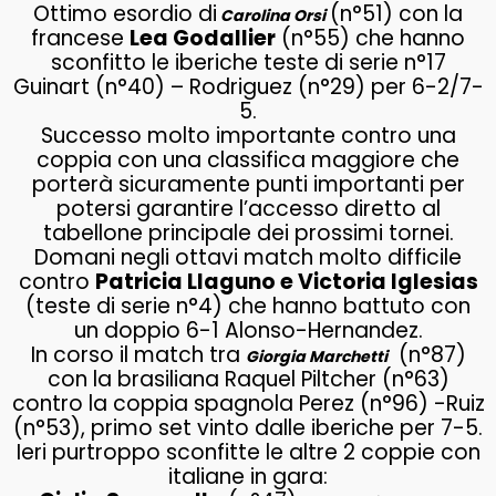
Ottimo esordio di
(n°51) con la
Carolina Orsi
francese
Lea Godallier
(n°55) che hanno
sconfitto le iberiche teste di serie n°17
Guinart (n°40) – Rodriguez (n°29) per 6-2/7-
5.
Successo molto importante contro una
coppia con una classifica maggiore che
porterà sicuramente punti importanti per
potersi garantire l’accesso diretto al
tabellone principale dei prossimi tornei.
Domani negli ottavi match molto difficile
contro
Patricia Llaguno e Victoria Iglesias
(teste di serie n°4) che hanno battuto con
un doppio 6-1 Alonso-Hernandez.
In corso il match tra
(n°87)
Giorgia Marchetti
con la brasiliana Raquel Piltcher (n°63)
contro la coppia spagnola Perez (n°96) -Ruiz
(n°53), primo set vinto dalle iberiche per 7-5.
Ieri purtroppo sconfitte le altre 2 coppie con
italiane in gara: