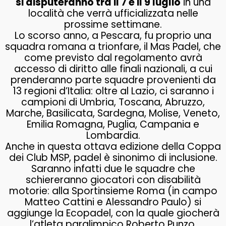
si disputeranno tra il 7 e il 9 luglio
in una
località che verrà ufficializzata nelle
prossime settimane.
Lo scorso anno, a Pescara, fu proprio una
squadra romana a trionfare, il Mas Padel, che
come previsto dal regolamento avrà
accesso di diritto alle finali nazionali, a cui
prenderanno parte squadre provenienti da
13 regioni d’Italia: oltre al Lazio, ci saranno i
campioni di Umbria, Toscana, Abruzzo,
Marche, Basilicata, Sardegna, Molise, Veneto,
Emilia Romagna, Puglia, Campania e
Lombardia.
Anche in questa ottava edizione della Coppa
dei Club MSP, padel è sinonimo di inclusione.
Saranno infatti due le squadre che
schiereranno giocatori con disabilità
motorie: alla Sportinsieme Roma (in campo
Matteo Cattini e Alessandro Paulo) si
aggiunge la Ecopadel, con la quale giocherà
l’atleta paralimpico Roberto Punzo,