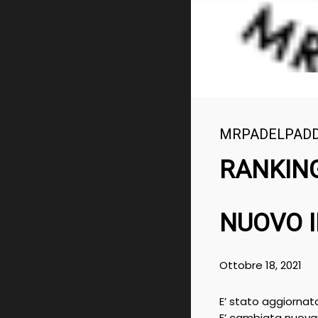
MRPADELPAD
RANKING
NUOVO I
Ottobre 18, 2021
E’ stato aggiornat
E’ cambiata nuovam