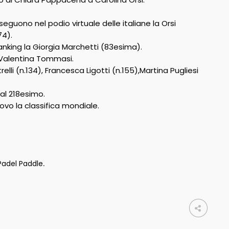
eguono nel podio virtuale delle italiane la Orsi
74).
anking la Giorgia Marchetti (83esima).
 Valentina Tommasi.
lli (n.134), Francesca Ligotti (n.155),Martina Pugliesi
al 218esimo.
vo la classifica mondiale.
Padel Paddle
.