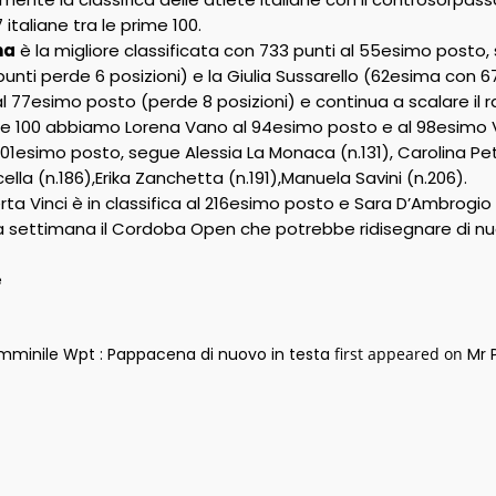
taliane tra le prime 100.
na
è la migliore classificata con 733 punti al 55esimo posto, s
unti perde 6 posizioni) e la Giulia Sussarello (62esima con 6
al 77esimo posto (perde 8 posizioni) e continua a scalare il r
me 100 abbiamo Lorena Vano al 94esimo posto e al 98esimo
 101esimo posto, segue Alessia La Monaca (n.131), Carolina Petre
lla (n.186),Erika Zanchetta (n.191),Manuela Savini (n.206).
rta Vinci è in classifica al 216esimo posto e Sara D’Ambrogio 
ta settimana il Cordoba Open che potrebbe ridisegnare di nuo
e
mminile Wpt : Pappacena di nuovo in testa
first appeared on
Mr 