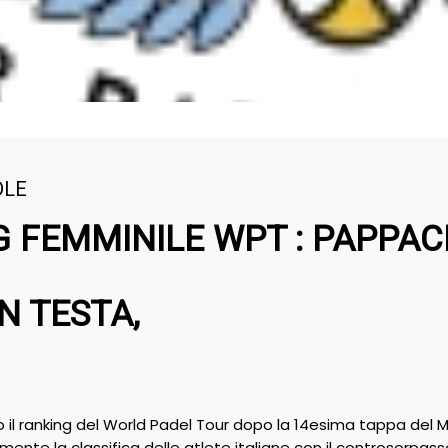
DLE
 FEMMINILE WPT : PAPPAC
N TESTA,
o il ranking del World Padel Tour dopo la 14esima tappa del
ente la classifica delle atlete italiane con il controsorpas