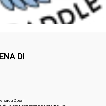
ENA DI
 Menorca Open!
so di Chiara Pappacena a Carolina Orsi.