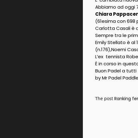
Abbiamo ad oggi 7 i
Chiara Pappace
(61esima con 698 p
Carlotta Casali è 
Sempre tra le pri
Emily Stellato è al
(n.176),Noemi Casce
L’ex tennista Robe
È in corso in ques
Buon Padel a tutti
by Mr Padel Paddl
The post
Ranking fe