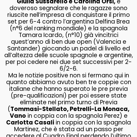
Giulia Sussarello e Carolina Orsi,
è
doveroso segnalare che le ragazze sono
riuscite nell’impresa di conquistare il primo
set per 6-4 contro l’argentina Delfina Brea
(n°6 del ranking mondiale) e la spagnola
Tamara Icardo, (n°10) già vincitrici
quest’anno di ben due open (Valencia e
Santander) giocando un padel di livello ed
all’altezza delle scuole spagnole e argentine,
per poi cedere nei due set successivi per 2-
6/2-6.
Ma le notizie positive non si fermano qui in
quanto abbiamo avuto ben tre coppie con
italiane che hanno superato le pre previa
(pre-qualificazioni) per poi essere state
eliminate nel primo turno di Previa
(
Tommasi-Stellato, Petrelli-La Monaca,
Vano
in coppia con la spagnola Perez) e
Carlotta Casali
in coppia con la spagnola
Martinez, che è stata ad un passo per
accedere al Cuadro Final perdendo l’ultimo