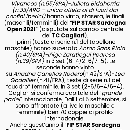
Vivancos (n.55/SPA)-Julieta Bidahorria
(n.33/ARG – unica atleta al di fuori dai
confini iberici)
hanno vinto, stasera, le finali
(maschili/femminili) del “
FIP STAR Sardegna
Open 2021
” (disputate sul campo centrale
del
TC Cagliari
).
I primi (teste di serie n.1 del tabellone
maschile) hanno superato
Anton Sans Riola
(n.40/SPA)-Iñigo Zaratiegui Pedrosa
(n.39/SPA)
in 3 set (6-4/2-6/7-5). Le
seconde hanno vinto
su
Ariadna
Cañellas
Rodero
(n.42/SPA)-
Lea
Godallier
(n.41/FRA), teste di serie n.1 del
“cuadro” femminile, in 3 set (2-6/6-4/6-4).
Cagliari si conferma capitale del “
grande
padel
” internazionale. Dall’1 al 5 settembre, si
sono affrontate (a livello maschile e
femminile) ben 70 coppie di profilo
internazionale.
Anche quest’anno il “
FIP STAR Sardegna