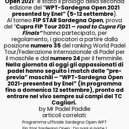
Open 2021
” è stato il prologo della seconda
edizione del “
WPT-Sardegna Open 2021
presented by Enel” (5-12 settembre
).
Al torneo
FIP STAR Sardegna Open
, prova
del “
Cupra FIP Tour 2021 –
road to Cupra Fip
Finals”
hanno partecipato, per
regolamento, i giocatori a partire dalla
posizione
numero 35
del ranking World Padel
Tour/Federazione Internazionale di Padel per
il maschile e dal
numero 24
per il femminile.
Nella giornata di oggi gli appassionati di
padel hanno seguito i match delle “pre-
previa” maschili – “WPT-Sardegna Open
2021-presented by Enel” (in programma
fino a domenica 12 settembre), pronto ad
entrare nel vivo sempre sui campi del TC
Cagliari.
by Mr Padel Paddle
articoli correlati:
Programma ufficiale Sardegna Open WPT
Fip Star Sardegna Open : Da oggi si parte !