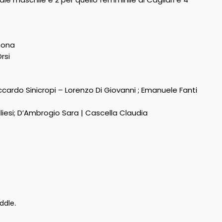
mona
rsi
ccardo Sinicropi – Lorenzo Di Giovanni ; Emanuele Fanti
gliesi; D’Ambrogio Sara | Cascella Claudia
ddle
.