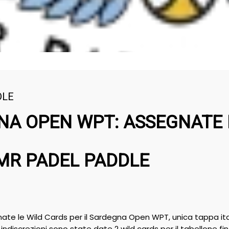
DLE
A OPEN WPT: ASSEGNATE 
MR PADEL PADDLE
te le Wild Cards per il Sardegna Open WPT, unica tappa ita
ndiscrezioni sono state date 2 wild cards per il tabellone fin