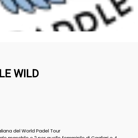
LE WILD
liana del World Padel Tour
ale maschile e 2 per quello femminile di Cagliari e 4