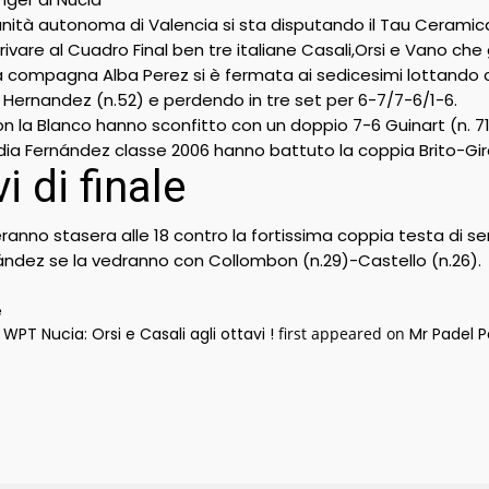
nità autonoma di Valencia si sta disputando il Tau Ceramica
rrivare al Cuadro Final ben tre italiane Casali,Orsi e Vano 
 compagna Alba Perez si è fermata ai sedicesimi lottando 
 Hernandez (n.52) e perdendo in tre set per 6-7/7-6/1-6.
con la Blanco hanno sconfitto con un doppio 7-6 Guinart (n. 7
ia Fernández classe 2006 hanno battuto la coppia Brito-Gir
i di finale
anno stasera alle 18 contro la fortissima coppia testa di ser
nández se la vedranno con Collombon (n.29)-Castello (n.26).
e
WPT Nucia: Orsi e Casali agli ottavi !
first appeared on
Mr Padel 