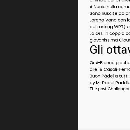
A Nucia nella comu
Sono riuscite ad a
Lorena Vano con la
del ranking WPT) e
La Orsi in coppia 
giovanissima Claud
Gli ottav
Orsi-Blanco giocher
alle 19 Casali-Fer
Buon Pádel a tutti
by Mr Padel Paddl
The post
Challenger 