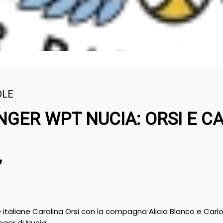
DLE
GER WPT NUCIA: ORSI E CA
,
 italiane Carolina Orsi con la compagna Alicia Blanco e Carl
enger di Nucia