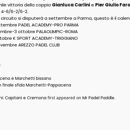
ile vittoria della coppia
Gianluca Carlini
e
Pier Giulio Far
 4-6/6-2/6-2.
 circuito si disputerà a settembre a Parma, questo è il cale
settembre PADEL ACADEMY-PRO PARMA
tembre-3 ottobre PALAOLIMPIC-ROMA
ottobre K SPORT ACADEMY-TRIGGIANO
novembre AREZZO PADEL CLUB
e
acena e Marchetti bissano
 in finale sfida Marchetti-Pappacena
ni: Capitani e Cremona
first appeared on
Mr Padel Paddle
.