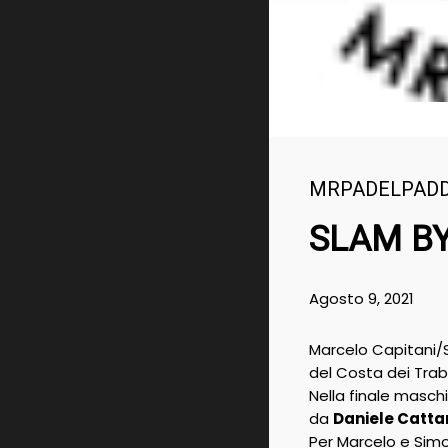
MRPADELPAD
SLAM BY
Agosto 9, 2021
Marcelo Capitani/S
del Costa dei Trab
Nella finale masch
da
Daniele Catta
Per Marcelo e Simo