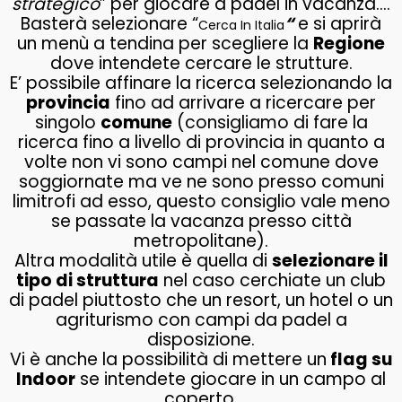
strategico
” per giocare a padel in vacanza….
Basterà selezionare “
“
e si aprirà
Cerca In Italia
un menù a tendina per scegliere la
Regione
dove intendete cercare le strutture.
E’ possibile affinare la ricerca selezionando la
provincia
fino ad arrivare a ricercare per
singolo
comune
(consigliamo di fare la
ricerca fino a livello di provincia in quanto a
volte non vi sono campi nel comune dove
soggiornate ma ve ne sono presso comuni
limitrofi ad esso, questo consiglio vale meno
se passate la vacanza presso città
metropolitane).
Altra modalità utile è quella di
selezionare il
tipo di struttura
nel caso cerchiate un club
di padel piuttosto che un resort, un hotel o un
agriturismo con campi da padel a
disposizione.
Vi è anche la possibilità di mettere un
flag su
Indoor
se intendete giocare in un campo al
coperto.