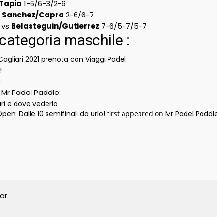
Tapia
1-6/6-3/2-6
s
Sanchez/Capra
2-6/6-7
 vs
Belasteguin/Gutierrez
7-6/5-7/5-7
categoria maschile :
Cagliari 2021 prenota con Viaggi Padel
!
e
y Mr Padel Paddle:
ri e dove vederlo
pen: Dalle 10 semifinali da urlo!
first appeared on
Mr Padel Paddl
ar.