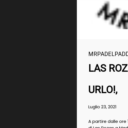
MRPADELPAD
LAS ROZ
URLO!,
Luglio 23, 2021
A partire dalle ore
di Las Rozas a Mad