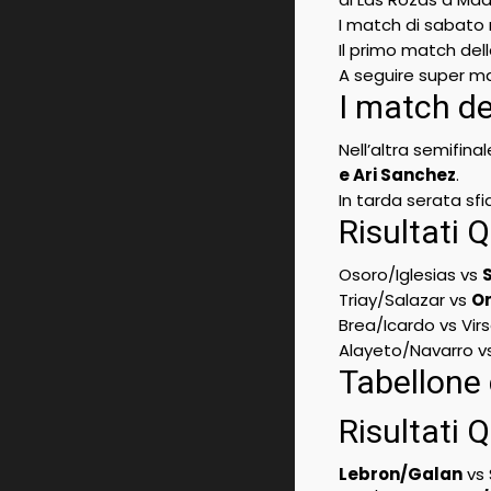
I match di sabato
Il primo match dell
A seguire super m
I match de
Nell’altra semifina
e Ari Sanchez
.
In tarda serata sf
Risultati 
Osoro/Iglesias vs
Triay/Salazar vs
O
Brea/Icardo vs Vir
Alayeto/Navarro v
Tabellone
Risultati 
Lebron/Galan
vs 