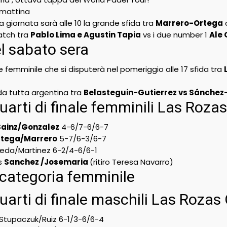
 mattina
a giornata sarà alle 10 la grande sfida tra
Marrero-Ortega
atch tra
Pablo Lima e Agustin Tapia
vs i due number 1
Ale 
l sabato sera
le femminile che si disputerà nel pomeriggio alle 17 sfida tra
ida tutta argentina tra
Belasteguin-Gutierrez vs Sánche
Quarti di finale femminili Las Roz
Sainz/Gonzalez
4-6/7-6/6-7
rtega/Marrero
5-7/6-3/6-7
seda/Martinez 6-2/4-6/6-1
s
Sanchez /Josemaria
(ritiro Teresa Navarro)
 categoria femminile
Quarti di finale maschili Las Roza
Stupaczuk/Ruiz 6-1/3-6/6-4