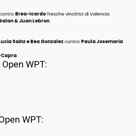
contro
Brea-Icardo
fresche vincitrici di Valencia.
Galan & Juan Lebron
.
Lucia Sainz e Bea Gonzalez
contro
Paula Josemaria
z-Capra
.
as Open WPT:
s Open WPT: