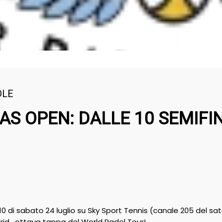
DLE
AS OPEN: DALLE 10 SEMIFI
 10 di sabato 24 luglio su Sky Sport Tennis (canale 205 del sate
rid , ottava tappa del World Padel Tour!