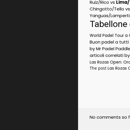
Ruiz/Rico vs
Lima/
Chingotto/Tello v
Yanguas/Lamperti
Tabellone 
World Padel Tour a 
Buon padel a tutti 
by Mr Padel Paddl
articoli correlati b
Las Rozas Open: Ora
The post
Las Rozas O
No comments so f